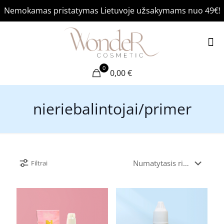
Nemokamas pristatymas Lietuvoje užsakymams nuo 49€!
0
0,00 €
nieriebalintojai/primer
Filtrai