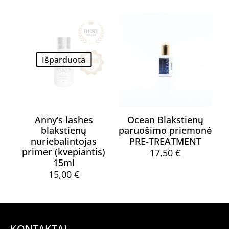
Išparduota
Anny’s lashes
Ocean Blakstienų
blakstienų
paruošimo priemonė
nuriebalintojas
PRE-TREATMENT
primer (kvepiantis)
17,50
€
15ml
15,00
€
KONTAKTAI