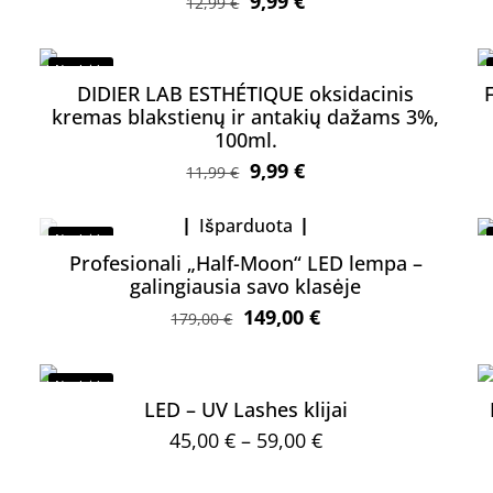
Original
Current
9,99
€
12,99
€
price
price
was:
is:
Nuolaida
12,99 €.
9,99 €.
DIDIER LAB ESTHÉTIQUE oksidacinis
kremas blakstienų ir antakių dažams 3%,
100ml.
Original
Current
9,99
€
11,99
€
price
price
Išparduota
was:
is:
Nuolaida
11,99 €.
9,99 €.
Profesionali „Half-Moon“ LED lempa –
galingiausia savo klasėje
Original
Current
149,00
€
179,00
€
price
price
was:
is:
Nuolaida
179,00 €.
149,00 €.
LED – UV Lashes klijai
Price
45,00
€
–
59,00
€
range:
This