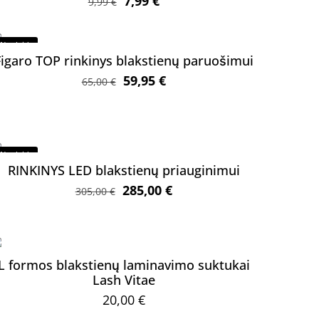
Original
Current
7,99
€
9,99
€
price
price
was:
is:
Nuolaida
9,99 €.
7,99 €.
Figaro TOP rinkinys blakstienų paruošimui
Original
Current
59,95
€
65,00
€
price
price
was:
is:
65,00 €.
59,95 €.
Nuolaida
RINKINYS LED blakstienų priauginimui
Original
Current
285,00
€
305,00
€
price
price
was:
is:
305,00 €.
285,00 €.
L formos blakstienų laminavimo suktukai
Lash Vitae
20,00
€