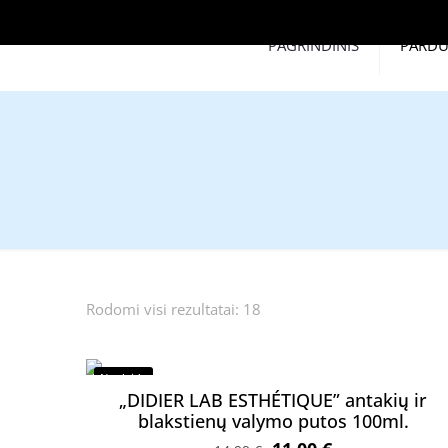
PAGRINDINIS
PARD
Rodomi visi rezultatai: 18
Nuolaida
„DIDIER LAB ESTHÉTIQUE” antakių ir
blakstienų valymo putos 100ml.