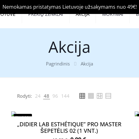
Nemokamas pristatymas Lietuvoje užsakymams nuo 49€!
UOTUVĖ
PREKIŲ ŽENKLAI
AKCIJA
MOKYMAI
Akcija
Pagrindinis
Akcija
Rodyti:
24
48
96
144
Nuolaida
„DIDIER LAB ESTHÉTIQUE” PRO MASTER
ŠEPETĖLIS 02 (1 VNT.)