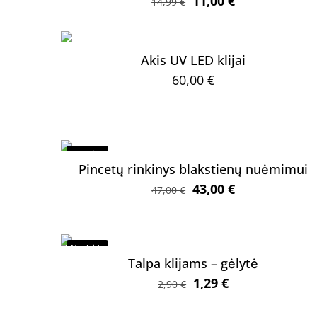
Original
Current
11,00
€
14,99
€
price
price
was:
is:
14,99 €.
11,00 €.
Akis UV LED klijai
60,00
€
Nuolaida
Pincetų rinkinys blakstienų nuėmimui
Original
Current
43,00
€
47,00
€
price
price
was:
is:
47,00 €.
43,00 €.
Nuolaida
Talpa klijams – gėlytė
Original
Current
1,29
€
2,90
€
price
price