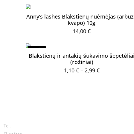
was:
is:
2,90 €.
1,29 €.
Anny’s lashes Blakstienų nuėmėjas (arbū
kvapo) 10g
14,00
€
Nuolaida
Blakstienų ir antakių šukavimo šepetėlia
(rožiniai)
Price
1,10
€
–
2,99
€
range:
This
1,10 €
product
through
KONTAKTAI
has
2,99 €
multiple
variants.
The
Tel.
+370 654 44411
options