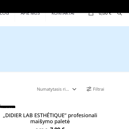
0
0,00 €
BLOG
APIE MUS
KONTAKTAI
Filtrai
Nuolaida
„DIDIER LAB ESTHÉTIQUE“ profesionali
maišymo paletė