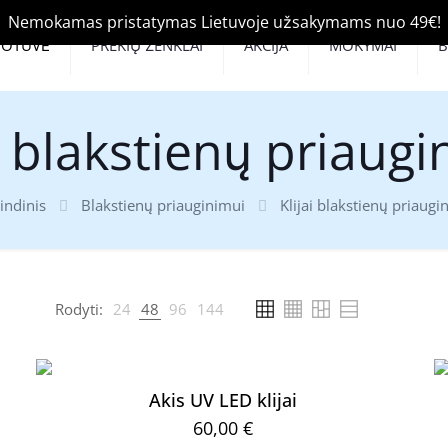
Nemokamas pristatymas Lietuvoje užsakymams nuo 49€!
UOTUVĖ
PREKIŲ ŽENKLAI
AKCIJA
MOKYMAI
i blakstienų priaug
indinis
Blakstienų priauginimui
Klijai blakstienų priaugi
Rodyti:
24
48
96
144
Akis UV LED klijai
60,00
€