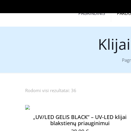
PAGRINDINIS
PARD
Klija
Pagr
Rodomi visi rezultatai: 36
„UV/LED GELIS BLACK“ – UV-LED klijai
blakstienų priauginimui