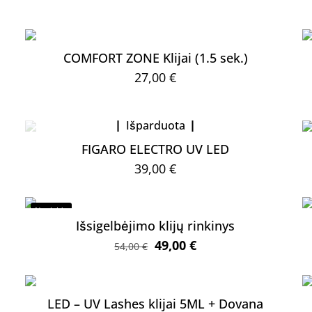
COMFORT ZONE Klijai (1.5 sek.)
27,00
€
Išparduota
FIGARO ELECTRO UV LED
39,00
€
Nuolaida
Išsigelbėjimo klijų rinkinys
Original
Current
49,00
€
54,00
€
price
price
was:
is:
54,00 €.
49,00 €.
LED – UV Lashes klijai 5ML + Dovana