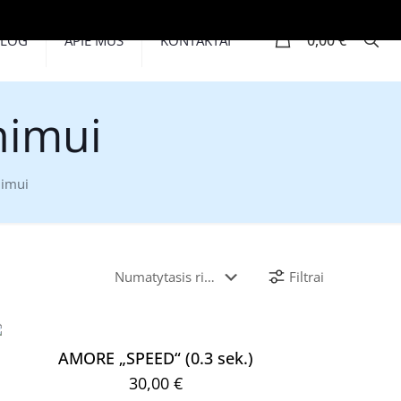
0
0,00 €
BLOG
APIE MUS
KONTAKTAI
inimui
nimui
Filtrai
AMORE „SPEED“ (0.3 sek.)
30,00
€