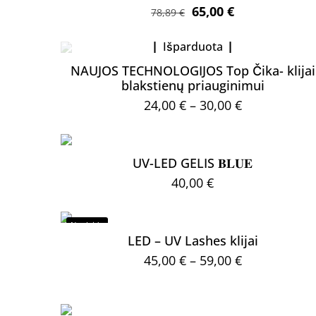
Original
Current
65,00
€
78,89
€
price
price
Išparduota
was:
is:
78,89 €.
65,00 €.
NAUJOS TECHNOLOGIJOS Top Čika- klijai
blakstienų priauginimui
Price
24,00
€
–
30,00
€
range:
This
24,00 €
product
UV-LED GELIS 𝐁𝐋𝐔𝐄
through
has
40,00
€
30,00 €
multiple
variants.
Nuolaida
The
LED – UV Lashes klijai
options
Price
45,00
€
–
59,00
€
may
range:
This
be
45,00 €
product
chosen