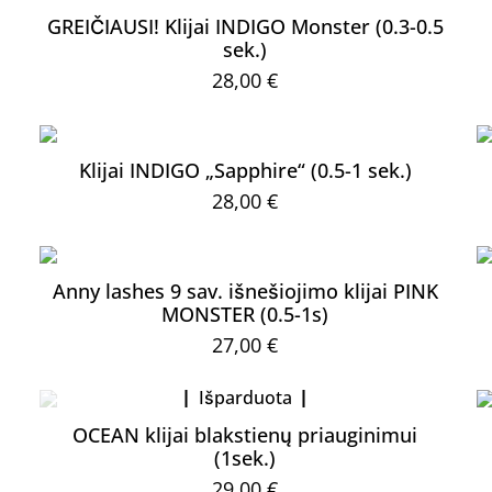
GREIČIAUSI! Klijai INDIGO Monster (0.3-0.5
sek.)
28,00
€
Klijai INDIGO „Sapphire“ (0.5-1 sek.)
28,00
€
Anny lashes 9 sav. išnešiojimo klijai PINK
MONSTER (0.5-1s)
27,00
€
Išparduota
OCEAN klijai blakstienų priauginimui
(1sek.)
29,00
€