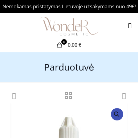
Nemokamas pristatymas Lietuvoje užsakymams nuo 49€!
0
0,00 €
Parduotuvė