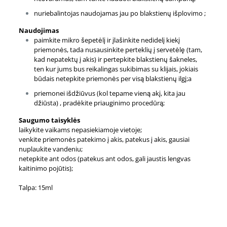
nuriebalintojas naudojamas jau po blakstienų išplovimo ;
Naudojimas
paimkite mikro šepetėlį ir įlašinkite nedidelį kiekį
priemonės, tada nusausinkite perteklių į servetėlę (tam,
kad nepatektų į akis) ir pertepkite blakstienų šakneles,
ten kur jums bus reikalingas sukibimas su klijais, jokiais
būdais netepkite priemonės per visą blakstienų ilgį;a
priemonei išdžiūvus (kol tepame vieną akį, kita jau
džiūsta) , pradėkite priauginimo procedūrą;
Saugumo taisyklės
laikykite vaikams nepasiekiamoje vietoje;
venkite priemonės patekimo į akis, patekus į akis, gausiai
nuplaukite vandeniu;
netepkite ant odos (patekus ant odos, gali jaustis lengvas
kaitinimo pojūtis);
Talpa: 15ml
Atsiliepimai