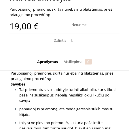
Paruošiamoji priemonė, skirta nuriebalinti blakstienas, prieš
priauginimo procedūrą;
19,00
€
Neturime
Dalintis
Aprašymas
Atsiliepimai
0
Paruošiamoji priemonė, skirta nuriebalinti blakstienas, prieš
priauginimo procedūrą;
Savybės
Tai priemonė, savo sudėtyje turinti alkoholio, kuris tikrai
pašalins susikaupusį riebalą, nepaliks jokių likučių po
savęs;
panaudojus priemonę, atsiranda geresnis sukibimas su
klijais ;
tai yra ne plovimo priemonė, su kuria pašalinsite
nešvarumus, tam turite naudoti blakstienų šampūną;