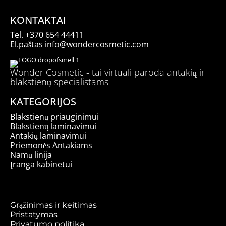
Pavadinimas
*
KONTAKTAI
El.
Tel.
+370 654 44411
paštas
*
El.paštas
info@wondercosmetic.com
Noriu savo interneto naršyklėje išsaugoti vardą, el. pašto
adresą ir interneto puslapį, kad jų nebereiktų įvesti iš naujo, kai
Wonder Cosmetic - tai virtuali paroda antakių ir
kitą kartą vėl norėsiu parašyti komentarą.
blakstienų specialistams
KATEGORIJOS
Blakstienų priauginimui
Blakstienų laminavimui
Antakių laminavimui
Priemonės Antakiams
Namų linija
Įranga kabinetui
Grąžinimas ir keitimas
Pristatymas
Privatumo politika