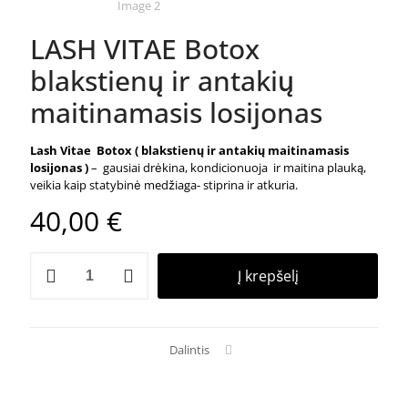
LASH VITAE Botox
blakstienų ir antakių
maitinamasis losijonas
Lash Vitae Botox
( blakstienų ir antakių maitinamasis
losijonas )
– gausiai drėkina, kondicionuoja ir maitina plauką,
veikia kaip statybinė medžiaga- stiprina ir atkuria.
40,00
€
produkto
Į krepšelį
kiekis:
LASH
VITAE
Botox
blakstienų
Dalintis
ir
antakių
maitinamasis