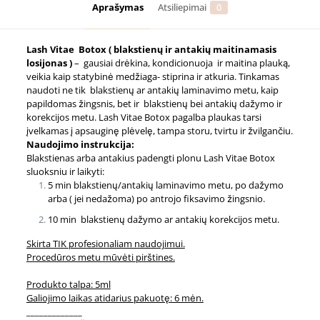
losijonas
Aprašymas
Atsiliepimai
0
Lash Vitae Botox
( blakstienų ir antakių maitinamasis
losijonas )
– gausiai drėkina, kondicionuoja ir maitina plauką,
veikia kaip statybinė medžiaga- stiprina ir atkuria. Tinkamas
naudoti ne tik blakstienų ar antakių laminavimo metu, kaip
papildomas žingsnis, bet ir blakstienų bei antakių dažymo ir
korekcijos metu. Lash Vitae Botox pagalba plaukas tarsi
įvelkamas į apsauginę plėvelę, tampa storu, tvirtu ir žvilgančiu.
Naudojimo instrukcija:
Blakstienas arba antakius padengti plonu Lash Vitae Botox
sluoksniu ir laikyti:
5 min blakstienų/antakių laminavimo metu, po dažymo
arba ( jei nedažoma) po antrojo fiksavimo žingsnio.
10 min blakstienų dažymo ar antakių korekcijos metu.
Skirta TIK profesionaliam naudojimui.
Procedūros metu mūvėti pirštines.
Produkto talpa: 5ml
Galiojimo laikas atidarius pakuotę: 6 mėn.
_____________