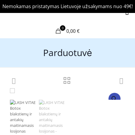
Nemokamas pristatymas Lietuvoje užsakymams nuo 49€!
0
0,00 €
Parduotuvė