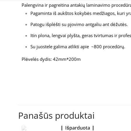
Palengvina ir pagreitina antakių laminavimo procedūr
Pagaminta iš aukštos kokybės medžiagos, kuri yra
Patogu išplėšti su pjovimo antgaliu ant dėžutės.
Itin plona, lengvai plyšta, geras tvirtumas ir profe
Su juostele galima atlikti apie ~800 procedūrų.
Plėvelės dydis: 42mm*200m
Atsiliepimų dar nėra
Būkite pirmas 
Panašūs produktai
El. pašto adresas ne
Išparduota