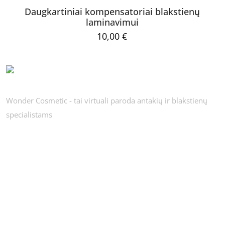
Daugkartiniai kompensatoriai blakstienų
laminavimui
10,00
€
Wonder Cosmetic - tai virtuali paroda antakių ir blakstienų
specialistams
El.
Noriu savo
paštas
*
naršyklėje išs
pašto adresą i
esti iš naujo, kai kitą kartą vėl norėsiu parašyti komentarą.
Privatumo politika
Apie mus