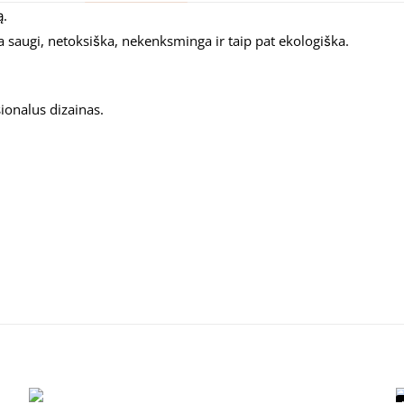
ą.
 saugi, netoksiška, nekenksminga ir taip pat ekologiška.
sionalus dizainas.
Atsiliepimai
.
aprašęs “Skaidri plėvelė laminavimui”
bus skelbiamas.
Būtini laukeliai pažymėti
*