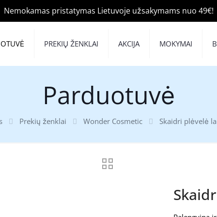
Nemokamas pristatymas Lietuvoje užsakymams nuo 49€!
UOTUVĖ
PREKIŲ ŽENKLAI
AKCIJA
MOKYMAI
Parduotuvė
s
Prekių ženklai
Wonder Cosmetic
Skaidri plėvelė 
Skaidr