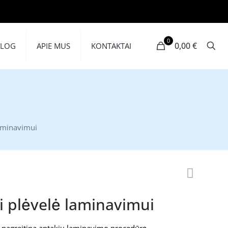
0
0,00 €
BLOG
APIE MUS
KONTAKTAI
laminavimui
i plėvelė laminavimui