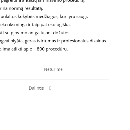
r pagreitina antakių laminavimo procedūrą.
rina norimą rezultatą.
 aukštos kokybės medžiagos, kuri yra saugi,
nekenksminga ir taip pat ekologiška.
šti su pjovimo antgaliu ant dėžutės.
engvai plyšta, geras tvirtumas ir profesionalus dizainas.
alima atlikti apie ~800 procedūrų.
Neturime
Dalintis