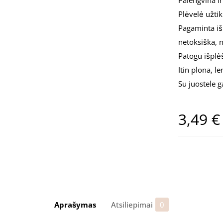
Palengvina i
Plėvelė užtik
Pagaminta iš
netoksiška, 
Patogu išplė
Itin plona, l
Su juostele g
3,49
€
Aprašymas
Atsiliepimai
0