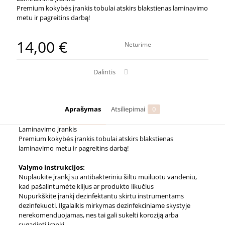
Premium kokybės įrankis tobulai atskirs blakstienas laminavimo
metu ir pagreitins darbą!
14,00
€
Neturime
Dalintis
Aprašymas
Atsiliepimai
0
Laminavimo įrankis
Premium kokybės įrankis tobulai atskirs blakstienas
laminavimo metu ir pagreitins darbą!
Valymo instrukcijos:
Nuplaukite įrankį su antibakteriniu šiltu muiluotu vandeniu,
kad pašalintumėte klijus ar produkto likučius
Nupurkškite įrankį dezinfektantu skirtu instrumentams
dezinfekuoti. Ilgalaikis mirkymas dezinfekciniame skystyje
nerekomenduojamas, nes tai gali sukelti koroziją arba
sugadinti įrankį.