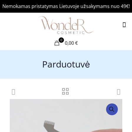
Nemokamas pristatymas Lietuvoje užsakymams nuo 49€!
0
0,00 €
Parduotuvė