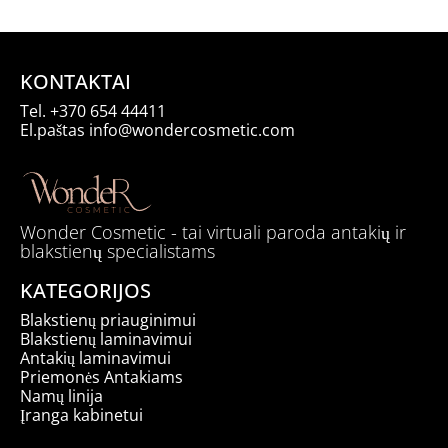
12,50 €
through
13,50 €
KONTAKTAI
Tel.
+370 654 44411
El.paštas
info@wondercosmetic.com
Wonder Cosmetic - tai virtuali paroda antakių ir
blakstienų specialistams
KATEGORIJOS
Blakstienų priauginimui
Blakstienų laminavimui
Antakių laminavimui
Priemonės Antakiams
Namų linija
Įranga kabinetui