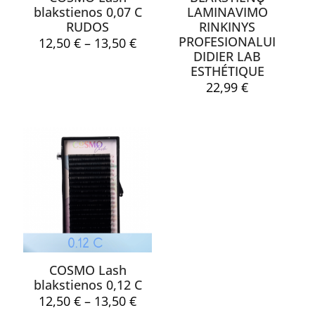
blakstienos 0,07 C
LAMINAVIMO
RUDOS
RINKINYS
PROFESIONALUI
Price
12,50
€
–
13,50
€
range:
DIDIER LAB
12,50 €
ESTHÉTIQUE
through
22,99
€
Pavadinimas
*
13,50 €
El.
paštas
*
Noriu savo interneto naršyklėje išsaugoti vardą, el. pašto
adresą ir interneto puslapį, kad jų nebereiktų įvesti iš naujo, kai
kitą kartą vėl norėsiu parašyti komentarą.
COSMO Lash
blakstienos 0,12 C
Price
12,50
€
–
13,50
€
range: