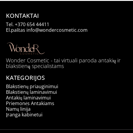
through
59,00 €
KONTAKTAI
Tel.
+370 654 44411
El.paštas
info@wondercosmetic.com
Wonder Cosmetic - tai virtuali paroda antakių ir
blakstienų specialistams
KATEGORIJOS
Blakstienų priauginimui
Blakstienų laminavimui
Antakių laminavimui
Priemonės Antakiams
Namų linija
Įranga kabinetui