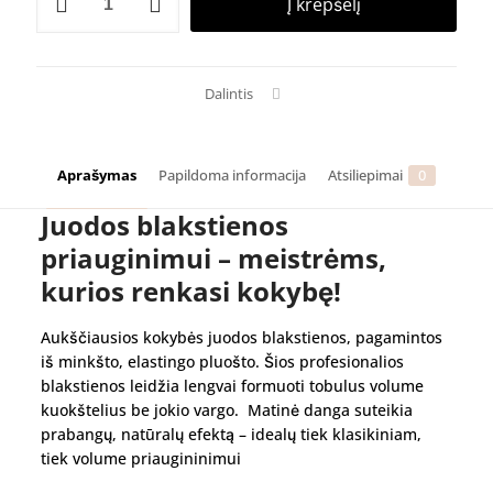
Į krepšelį
kiekis:
COSMO
Lash
blakstienos
0,07
Dalintis
D
Aprašymas
Papildoma informacija
Atsiliepimai
0
Juodos blakstienos
priauginimui – meistrėms,
kurios renkasi kokybę!
Aukščiausios kokybės juodos blakstienos, pagamintos
iš minkšto, elastingo pluošto. Šios profesionalios
blakstienos leidžia lengvai formuoti tobulus volume
kuokštelius be jokio vargo. Matinė danga suteikia
prabangų, natūralų efektą – idealų tiek klasikiniam,
tiek volume priaugininimui