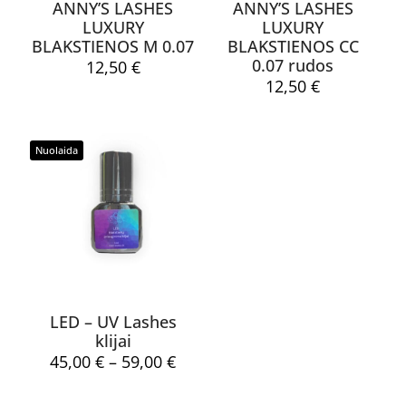
ANNY’S LASHES
ANNY’S LASHES
LUXURY
LUXURY
BLAKSTIENOS M 0.07
BLAKSTIENOS CC
0.07 rudos
12,50
€
12,50
€
Pavadinimas
*
Nuolaida
El.
paštas
*
Noriu savo interneto naršyklėje išsaugoti vardą, el. pašto
adresą ir interneto puslapį, kad jų nebereiktų įvesti iš naujo, kai
kitą kartą vėl norėsiu parašyti komentarą.
LED – UV Lashes
klijai
Price
45,00
€
–
59,00
€
range:
45,00 €