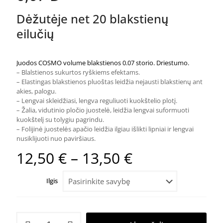
Dėžutėje net 20 blakstienų
eilučių
Juodos COSMO volume blakstienos 0.07 storio. D
riestumo.
– Blalstienos sukurtos ryškiems efektams.
– Elastingas blakstienos pluoštas leidžia nejausti blakstienų ant
akies, palogu.
– Lengvai skleidžiasi, lengva reguliuoti kuokštelio plotį.
– Žalia, vidutinio pločio juostelė, leidžia lengvai suformuoti
kuokštelį su tolygiu pagrindu.
– Folijinė juostelės apačio leidžia ilgiau išlikti lipniai ir lengvai
nusiklijuoti nuo paviršiaus.
Price
12,50
€
–
13,50
€
range:
Ilgis
12,50 €
through
13,50 €
produkto