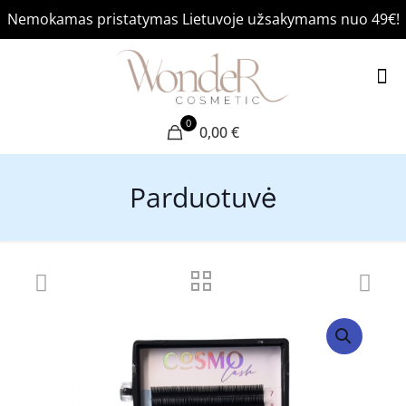
Nemokamas pristatymas Lietuvoje užsakymams nuo 49€!
0
0,00 €
Parduotuvė