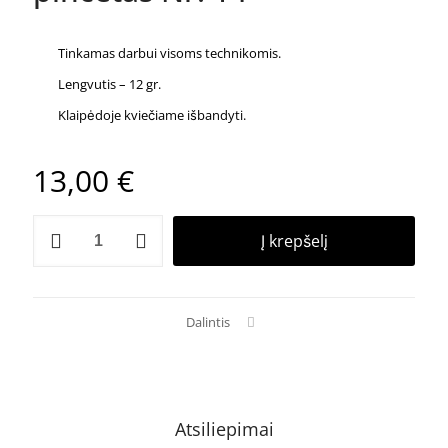
Tinkamas darbui visoms technikomis.
Lengvutis – 12 gr.
Klaipėdoje kviečiame išbandyti.
13,00
€
produkto
Į krepšelį
kiekis:
Anny
lashes
tiesus
pincetas
Dalintis
Nr.
14
Atsiliepimai