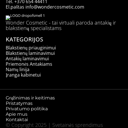
Tel.
+370 654 44411
El.paštas
info@wondercosmetic.com
Wonder Cosmetic - tai virtuali paroda antakių ir
blakstienų specialistams
KATEGORIJOS
Blakstienų priauginimui
Blakstienų laminavimui
Antakių laminavimui
Priemonės Antakiams
Namų linija
Įranga kabinetui
Grąžinimas ir keitimas
Pristatymas
Privatumo politika
Apie mus
Kontaktai
© Copyright 2025 | Svetainės sprendimus