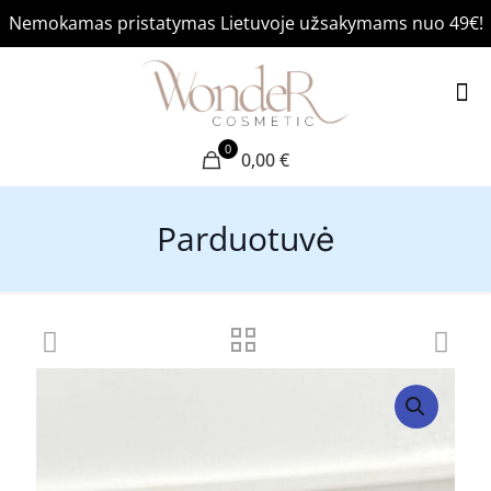
Nemokamas pristatymas Lietuvoje užsakymams nuo 49€!
0
0,00 €
Parduotuvė