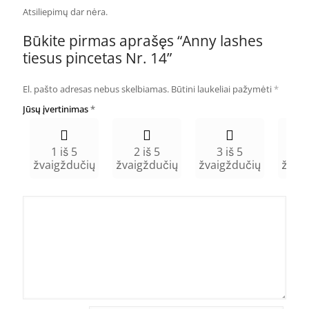
Atsiliepimų dar nėra.
Būkite pirmas aprašęs “Anny lashes
tiesus pincetas Nr. 14”
El. pašto adresas nebus skelbiamas.
Būtini laukeliai pažymėti
*
Jūsų įvertinimas
*
1 iš 5
2 iš 5
3 iš 5
4 
žvaigždučių
žvaigždučių
žvaigždučių
žvai