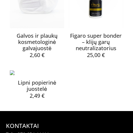
Galvos ir plaukų
Figaro super bonder
kosmetologinė
– klijų garų
galvajuostė
neutralizatorius
2,60
€
25,00
€
Lipni popierinė
juostelė
2,49
€
KONTAKTAI