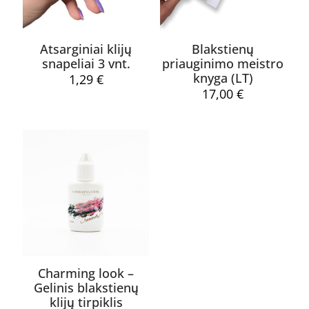
Atsarginiai klijų
Blakstienų
snapeliai 3 vnt.
priauginimo meistro
knyga (LT)
1,29
€
17,00
€
Pavadinimas
*
El.
paštas
*
Noriu savo interneto naršyklėje išsaugoti vardą, el. pašto
adresą ir interneto puslapį, kad jų nebereiktų įvesti iš naujo, kai
kitą kartą vėl norėsiu parašyti komentarą.
Charming look –
Gelinis blakstienų
klijų tirpiklis