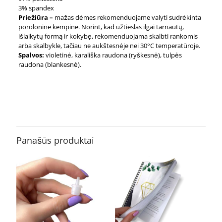
3% spandex
Priežiūra –
mažas dėmes rekomenduojame valyti sudrėkinta
porolonine kempine. Norint, kad užtieslas ilgai tarnautų,
išlaikytų formą ir kokybę, rekomenduojama skalbti rankomis
arba skalbykle, tačiau ne aukštesnėje nei 30°C temperatūroje.
Spalvos:
violetinė, karališka raudona (ryškesnė), tulpės
raudona (blankesnė).
Atsiliepimai
Karališka raudona, Rožinė, Tulpės
Parametrai
raudona (šviesesnė), Violetinis
Atsiliepimų dar nėra.
Būkite pirmas aprašęs “Masažo stalo
užvilkimas (iki kojų)”
Panašūs produktai
El. pašto adresas nebus skelbiamas.
Būtini laukeliai pažymėti
*
Jūsų įvertinimas
*
1 iš 5
2 iš 5
3 iš 5
4 
žvaigždučių
žvaigždučių
žvaigždučių
žvai