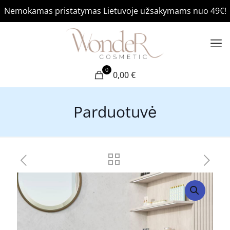
Nemokamas pristatymas Lietuvoje užsakymams nuo 49€!
0
0,00 €
Parduotuvė