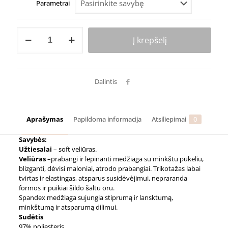
Parametrai
produkto
Į krepšelį
kiekis:
Masažo
stalo
užvilkimas
(iki
Dalintis
kojų)
Aprašymas
Papildoma informacija
Atsiliepimai
0
Savybės:
Užtiesalai
– soft veliūras.
Veliūras
–prabangi ir lepinanti medžiaga su minkštu pūkeliu,
blizganti, dėvisi maloniai, atrodo prabangiai. Trikotažas labai
tvirtas ir elastingas, atsparus susidėvėjimui, nepraranda
formos ir puikiai šildo šaltu oru.
Spandex medžiaga sujungia stiprumą ir lansktumą,
minkštumą ir atsparumą dilimui.
Sudėtis
97% poliesteris