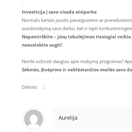
.
Investicija į save visada atsiperka
Normalu kartais jaustis pavargusiems ar praradusiems 
susidomėjimą savo darbu, bet ir tapti konkurencingesn
Nepamirškite – jūsų tobulėjimas tiesiogiai veikia
nesustokite augti!
Norite sužinoti daugiau apie mokymų programas? Aps
Sėkmės, įkvėpimo ir neblėstančios meilės savo da
Dalintis
Aurelija