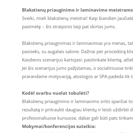
Blakstienų priauginimo ir laminavimo meistrams: 
Sveiki, mieli blakstienų meistrai! Kaip šiandien jaučiatės
pasimetę – šis straipsnis taip pat skirtas jums.
Blakstienų priauginimas ir laminavimas yra menas, tačia
pasiseks, su augalais salone. Dažnai per procedūrą klien
Kasdienis scenarijus kartojasi: pasitinkate klientą, atl
Jei šis scenarijus jums pažįstamas, o socialiniuose ti
prarandame motyvaciją, atostogos ar SPA padeda tik tr
Kodėl svarbu nuolat tobulėti?
Blakstienų priauginimo ir laminavimo sritis sparčiai t
rezultatą ir pritraukti daugiau klientų ir leisti uždir
profesionaliuose kursuose, dabar gali būti pats tinka
Mokymai/konferencijos suteikia: