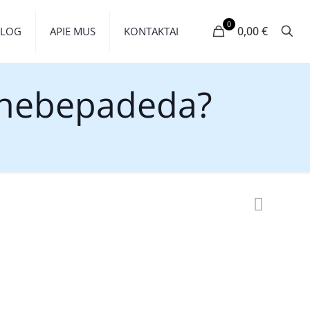
0
0,00 €
BLOG
APIE MUS
KONTAKTAI
s nebepadeda?