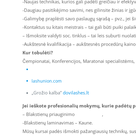
-Naujas technikas, kurios gali padėti greičiau ir efektyv
-Daugiau pasitikėjimo savimi, nes gilinsite žinias ir įgū
-Galimybę praplėsti savo paslaugų sąrašą – pvz., jei š
-Kontaktus su kitais meistrais – tai gali būti puiki pala
– Išmoksite valdyti soc. tinklus – tai leis suburti nuolat
-Aukštesnė kvalifikacija – aukštesnės procedūrų kainos
Kur tobulėti?
Čempionatai, Konferencijos, Maratonai specialistėms, 
KIGSA.LT
lashunion.com
„Grožio kalba”
dovilashes.lt
Jei ieškote profesionalių mokymų, kurie padėtų pa
– Blakstienų priauginimo
Master Class
,
stilizuoti mode
-Blakstienų laminavimas – Kaune.
Mūsų kursai padės išmokti pažangiausių technikų, susip