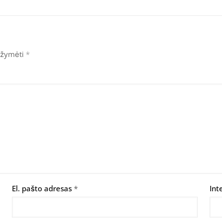
pažymėti
*
El. pašto adresas
*
Int