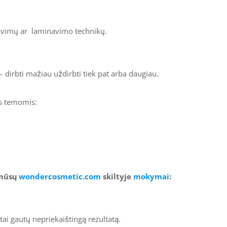
lazavimų ar laminavimo technikų.
– dirbti mažiau uždirbti tiek pat arba daugiau.
is temomis:
 mūsų
wondercosmetic.com
skiltyje
mokymai
:
ai gautų nepriekaištingą rezultatą.