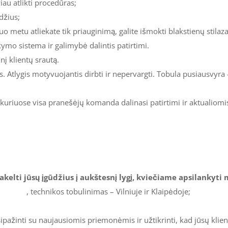
iau atlikti procedūras;
džius;
iuo metu atliekate tik priauginimą, galite išmokti blakstienų sti
ikymo sistema ir galimybė dalintis patirtimi.
inį klientų srautą.
. Atlygis motyvuojantis dirbti ir nepervargti. Tobula pusiausvyra 
kuriuose visa pranešėjų komanda dalinasi patirtimi ir aktualiom
kelti jūsų įgūdžius į aukštesnį lygį, kviečiame apsilankyti
liavimai
, technikos tobulinimas – Vilniuje ir Klaipėdoje;
ažinti su naujausiomis priemonėmis ir užtikrinti, kad jūsų klient