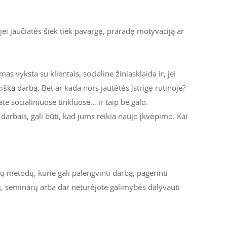
 O jei jaučiatės šiek tiek pavargę, praradę motyvaciją ar
 vyksta su klientais, socialine žiniasklaida ir, jei
zišką darbą. Bet ar kada nors jautėtės įstrigę rutinoje?
ate socialiniuose tinkluose… ir taip be galo.
darbais, gali būti, kad jums reikia naujo įkvėpimo. Kai
ų metodų, kurie gali palengvinti darbą, pagerinti
cijų, seminarų arba dar neturėjote galimybės dalyvauti