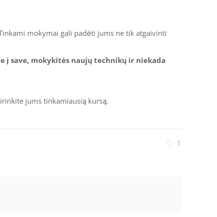
Tinkami mokymai gali padėti jums ne tik atgaivinti
te į save, mokykitės naujų technikų ir niekada
sirinkite jums tinkamiausią kursą.
1