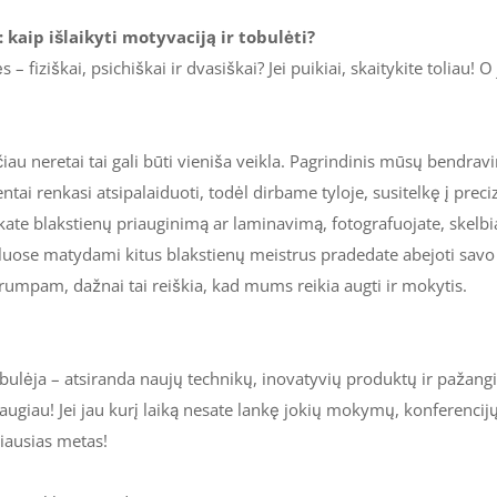
kaip išlaikyti motyvaciją ir tobulėti?
 – fiziškai, psichiškai ir dvasiškai? Jei puikiai, skaitykite toliau!
u neretai tai gali būti vieniša veikla. Pagrindinis mūsų bendravimas
tai renkasi atsipalaiduoti, todėl dirbame tyloje, susitelkę į preci
iekate blakstienų priauginimą ar laminavimą, fotografuojate, skelbi
nkluose matydami kitus blakstienų meistrus pradedate abejoti savo 
umpam, dažnai tai reiškia, kad mums reikia augti ir mokytis.
obulėja – atsiranda naujų technikų, inovatyvių produktų ir pažangi
bti daugiau! Jei jau kurį laiką nesate lankę jokių mokymų, konferen
miausias metas!