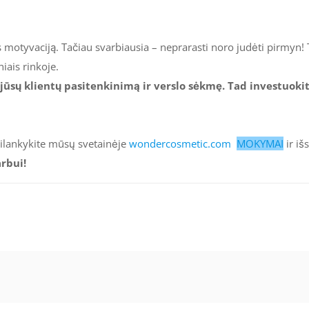
motyvaciją. Tačiau svarbiausia – neprarasti noro judėti pirmyn! 
iais rinkoje.
 jūsų klientų pasitenkinimą ir verslo sėkmę. Tad investuoki
ilankykite mūsų svetainėje
wondercosmetic.com
MOKYMAI
ir iš
rbui!