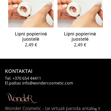
Lipni popierinė
Lipni popierinė
juostelė
juostelė
2,49
€
2,49
€
KONTAKTAI
Tel.
+370 654 44411
El.paštas
info@wondercosmetic.com
Wonder Cosmetic - tai virtuali paroda antakių ir