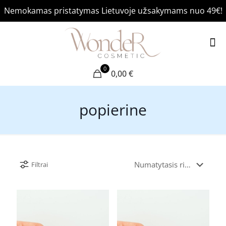
Nemokamas pristatymas Lietuvoje užsakymams nuo 49€!
0
0,00 €
popierine
Filtrai