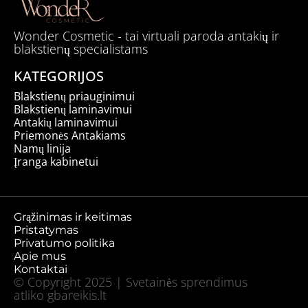
Wonder Cosmetic - tai virtuali paroda antakių ir
blakstienų specialistams
KATEGORIJOS
Blakstienų priauginimui
Blakstienų laminavimui
Antakių laminavimui
Priemonės Antakiams
Namų linija
Įranga kabinetui
Grąžinimas ir keitimas
Pristatymas
Privatumo politika
Apie mus
Kontaktai
© Copyright 2025 | Svetainės sprendimus
atliko
gbareikis.lt