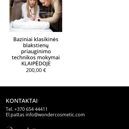
Baziniai klasikinės
blakstienų
priauginimo
technikos mokymai
KLAIPĖDOJE
200,00
€
KONTAKTAI
Tel.
+370 654 44411
El.paštas
info@wondercosmetic.com