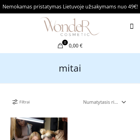
Nemokamas pristatymas Lietuvoje užsakymams nuo 49€!
0
0,00 €
mitai
Filtrai