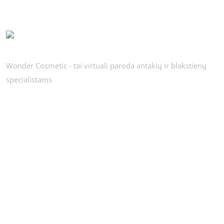
Wonder Cosmetic - tai virtuali paroda antakių ir blakstienų
specialistams
Privatumo politika
Apie mus
ikis.lt