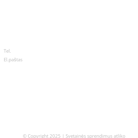
KONTAKTAI
Tel.
+370 654 44411
El.paštas
info@wondercosmetic.com
Grąžinimas ir keitimas
Pristatymas
© Copyright 2025 | Svetainės sprendimus atliko
gbare