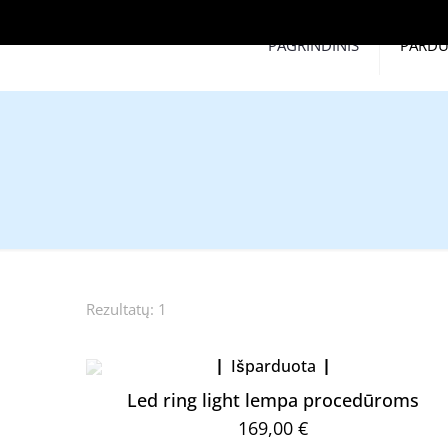
PAGRINDINIS
PARD
Rezultatų: 1
Išparduota
Led ring light lempa procedūroms
169,00
€