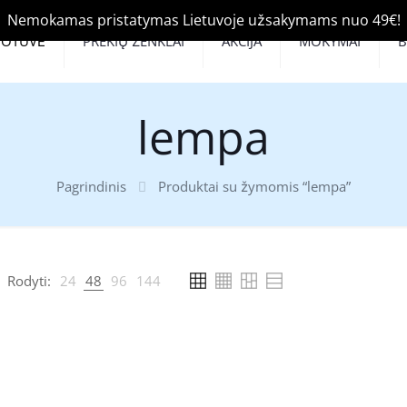
Nemokamas pristatymas Lietuvoje užsakymams nuo 49€!
UOTUVĖ
PREKIŲ ŽENKLAI
AKCIJA
MOKYMAI
lempa
Pagrindinis
Produktai su žymomis “lempa”
Rodyti:
24
48
96
144