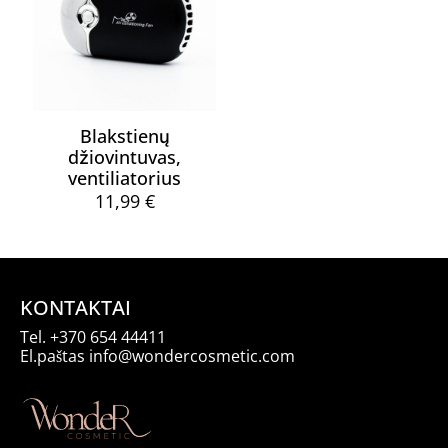
Blakstienų
džiovintuvas,
ventiliatorius
11,99
€
KONTAKTAI
Tel.
+370 654 44411
El.paštas
info@wondercosmetic.com