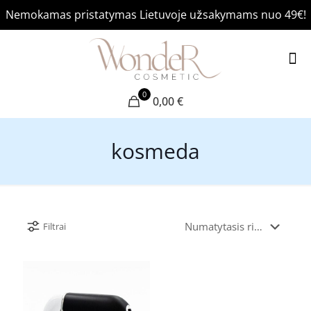
Nemokamas pristatymas Lietuvoje užsakymams nuo 49€!
0
0,00 €
kosmeda
Filtrai