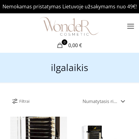
Nemokamas pristatymas Lietuvoje užsakymams nuo 49€!
0
0,00 €
ilgalaikis
Filtrai