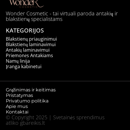
Wonder Cosmetic - tai virtuali paroda antakių ir
blakstienų specialistams
KATEGORIJOS
Blakstienų priauginimui
Blakstienų laminavimui
Antakių laminavimui
Priemonės Antakiams
Namų linija
Įranga kabinetui
Grąžinimas ir keitimas
Pristatymas
Privatumo politika
Apie mus
Kontaktai
© Copyright 2025 | Svetainės sprendimus
atliko
gbareikis.lt