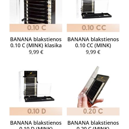
BANANA blakstienos
BANANA blakstienos
0.10 C (MINK) klasika
0.10 CC (MINK)
9,99
€
9,99
€
This
This
product
product
has
has
multiple
multiple
variants.
variants.
The
The
options
options
may
may
be
be
chosen
chosen
on
on
the
the
BANANA blakstienos
BANANA blakstienos
product
product
0.10 D (MINK)
0.20 C (MINK)