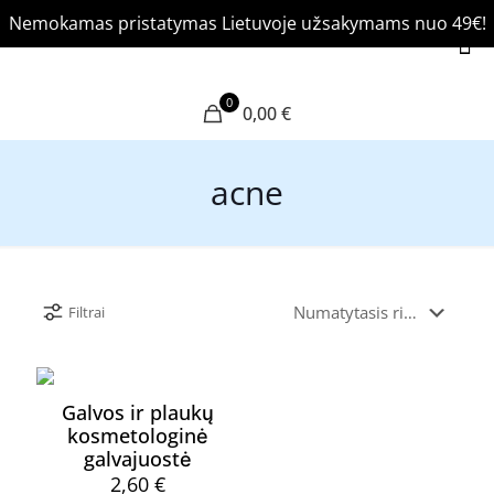
Nemokamas pristatymas Lietuvoje užsakymams nuo 49€!
0
0,00 €
acne
Filtrai
Galvos ir plaukų
kosmetologinė
galvajuostė
2,60
€