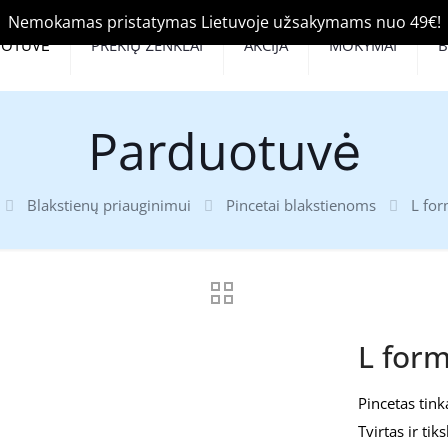
Nemokamas pristatymas Lietuvoje užsakymams nuo 49€!
UOTUVĖ
PREKIŲ ŽENKLAI
AKCIJA
MOKYMAI
Parduotuvė
Blakstienų priauginimui
Pincetai blakstienoms
L for
L form
Pincetas tink
Tvirtas ir tik