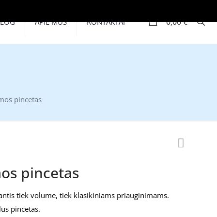
0
0,00 €
BLOG
APIE MUS
KONTAKTAI
mos pincetas
os pincetas
antis tiek volume, tiek klasikiniams priauginimams.
slus pincetas.