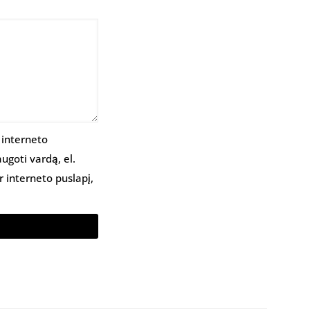
 interneto
augoti vardą, el.
r interneto puslapį,