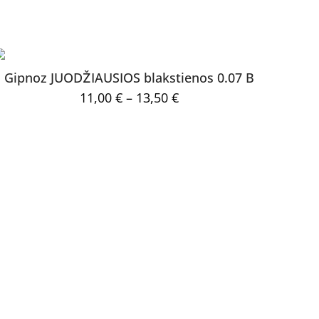
Gipnoz JUODŽIAUSIOS blakstienos 0.07 B
Price
11,00
€
–
13,50
€
range:
11,00 €
KATEGORIJOS
through
13,50 €
Blakstienų priauginimui
Blakstienų laminavimui
Antakių laminavimui
Priemonės Antakiams
Namų linija
Įranga kabinetui