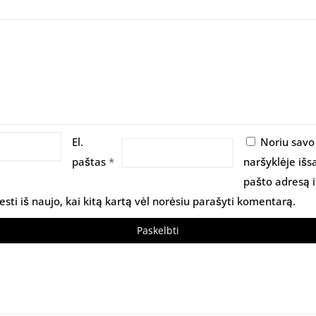
El.
Noriu savo
paštas
*
naršyklėje išs
pašto adresą i
esti iš naujo, kai kitą kartą vėl norėsiu parašyti komentarą.