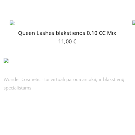
Queen Lashes blakstienos 0.10 CC Mix
11,00
€
Wonder Cosmetic - tai virtuali paroda antakių ir blakstienų
specialistams