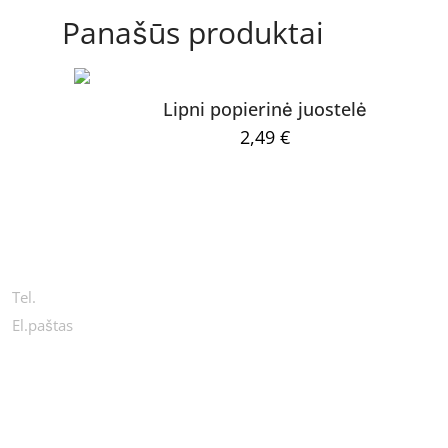
Panašūs produktai
Lipni popierinė juostelė
2,49
€
KONTAKTAI
Tel.
+370 654 44411
El.paštas
info@wondercosmetic.com