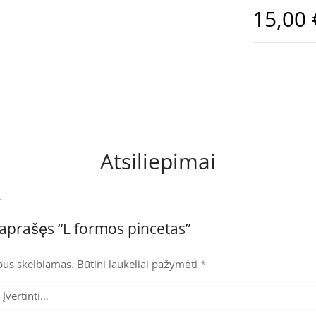
15,00
Atsiliepimai
.
aprašęs “L formos pincetas”
bus skelbiamas.
Būtini laukeliai pažymėti
*