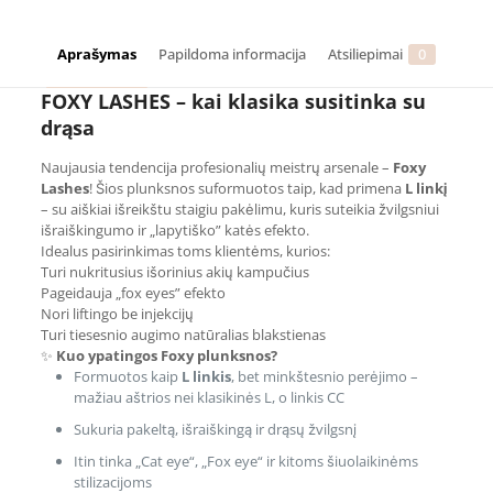
Aprašymas
Papildoma informacija
Atsiliepimai
0
FOXY LASHES – kai klasika susitinka su
drąsa
Naujausia tendencija profesionalių meistrų arsenale –
Foxy
Lashes
! Šios plunksnos suformuotos taip, kad primena
L linkį
– su aiškiai išreikštu staigiu pakėlimu, kuris suteikia žvilgsniui
išraiškingumo ir „lapytiško” katės efekto.
Idealus pasirinkimas toms klientėms, kurios:
Turi nukritusius išorinius akių kampučius
Pageidauja „fox eyes” efekto
Nori liftingo be injekcijų
Turi tiesesnio augimo natūralias blakstienas
✨
Kuo ypatingos Foxy plunksnos?
Formuotos kaip
L linkis
, bet minkštesnio perėjimo –
mažiau aštrios nei klasikinės L, o linkis CC
Sukuria pakeltą, išraiškingą ir drąsų žvilgsnį
Itin tinka „Cat eye“, „Fox eye“ ir kitoms šiuolaikinėms
stilizacijoms