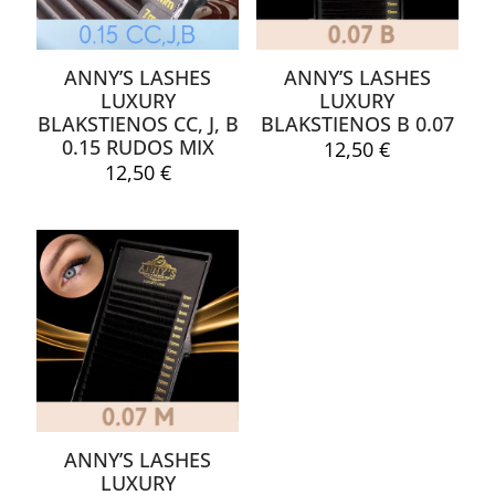
ANNY’S LASHES
ANNY’S LASHES
LUXURY
LUXURY
BLAKSTIENOS CC, J, B
BLAKSTIENOS B 0.07
0.15 RUDOS MIX
12,50
€
12,50
€
Pavadinimas
*
El.
paštas
*
Noriu savo interneto naršyklėje išsaugoti vardą, el. pašto
adresą ir interneto puslapį, kad jų nebereiktų įvesti iš naujo, kai
kitą kartą vėl norėsiu parašyti komentarą.
ANNY’S LASHES
LUXURY