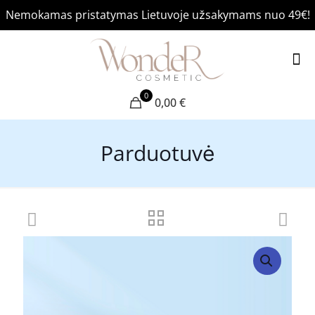
Nemokamas pristatymas Lietuvoje užsakymams nuo 49€!
0
0,00 €
Parduotuvė