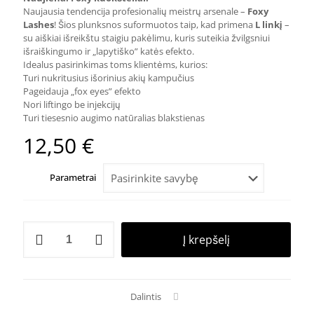
Naujausia tendencija profesionalių meistrų arsenale –
Foxy
Lashes
! Šios plunksnos suformuotos taip, kad primena
L linkį
–
su aiškiai išreikštu staigiu pakėlimu, kuris suteikia žvilgsniui
išraiškingumo ir „lapytiško” katės efekto.
Idealus pasirinkimas toms klientėms, kurios:
Turi nukritusius išorinius akių kampučius
Pageidauja „fox eyes” efekto
Nori liftingo be injekcijų
Turi tiesesnio augimo natūralias blakstienas
12,50
€
Parametrai
produkto
Į krepšelį
kiekis:
FOXY
KUOKŠTELIAI
Mix
Dalintis