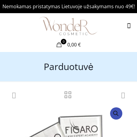
Nemokamas pristatymas Lietuvoje užsakymams nuo 49€!
0
0,00 €
Parduotuvė