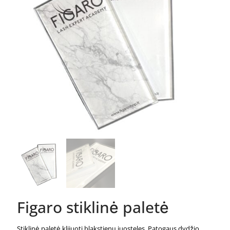
Figaro stiklinė paletė
Stiklinė paletė klijuoti blakstienų juosteles. Patogaus dydžio.