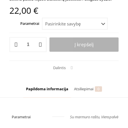
22,00
€
Parametrai
produkto
Į krepšelį
kiekis:
Figaro
stiklinė
paletė
Dalintis
Papildoma informacija
Atsiliepimai
0
Parametrai
Su marmuro raštu, Vienspalvė
Atsiliepimai