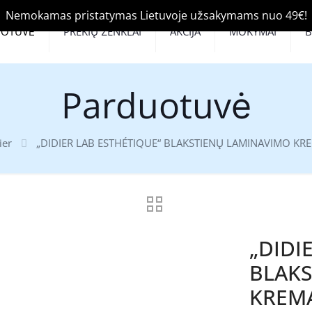
Nemokamas pristatymas Lietuvoje užsakymams nuo 49€!
UOTUVĖ
PREKIŲ ŽENKLAI
AKCIJA
MOKYMAI
Parduotuvė
ier
„DIDIER LAB ESTHÉTIQUE“ BLAKSTIENŲ LAMINAVIMO KRE
„DIDI
BLAKS
KREMA