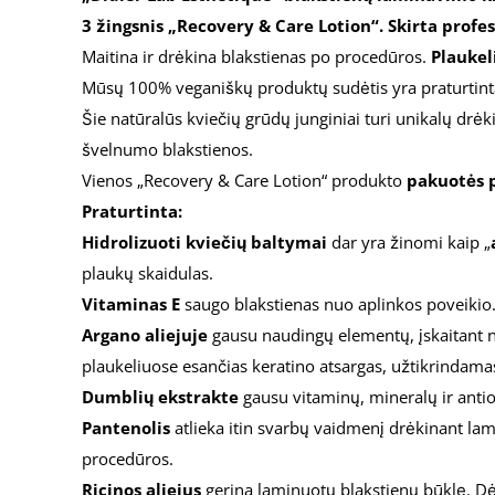
3 žingsnis „Recovery & Care Lotion“. Skirta prof
Maitina ir drėkina blakstienas po procedūros.
Plaukeli
Mūsų 100% veganiškų produktų sudėtis yra praturtint
Šie natūralūs kviečių grūdų junginiai turi unikalų drėk
švelnumo blakstienos.
Vienos „Recovery & Care Lotion“ ​​produkto
pakuotės 
Praturtinta:
Hidrolizuoti kviečių baltymai
dar yra žinomi kaip „
plaukų skaidulas.
Vitaminas E
saugo blakstienas nuo aplinkos poveikio. Š
Argano aliejuje
gausu naudingų elementų, įskaitant nes
plaukeliuose esančias keratino atsargas, užtikrindamas 
Dumblių ekstrakte
gausu vitaminų, mineralų ir antio
Pantenolis
atlieka itin svarbų vaidmenį drėkinant lami
procedūros.
Ricinos aliejus
gerina laminuotų blakstienų būklę. Dėk