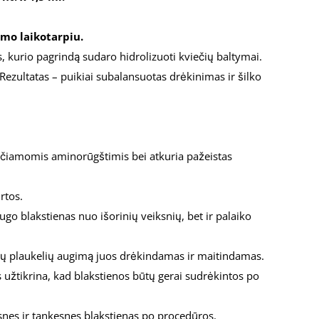
kymo laikotarpiu.
, kurio pagrindą sudaro hidrolizuoti kviečių baltymai.
 Rezultatas – puikiai subalansuotas drėkinimas ir šilko
eičiamomis aminorūgštimis bei atkuria pažeistas
rtos.
ugo blakstienas nuo išorinių veiksnių, bet ir palaiko
iprių plaukelių augimą juos drėkindamas ir maitindamas.
s užtikrina, kad blakstienos būtų gerai sudrėkintos po
esnes ir tankesnes blakstienas po procedūros.