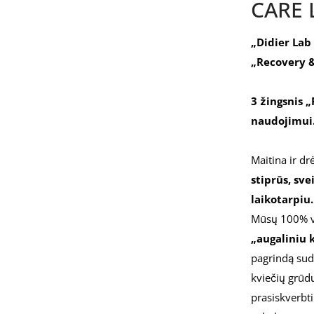
CARE 
„Didier Lab
„Recovery & 
3 žingsnis 
naudojimui
Maitina ir d
stiprūs, sve
laikotarpiu.
Mūsų 100% ve
„augaliniu 
pagrindą suda
kviečių grūdų
prasiskverbti 