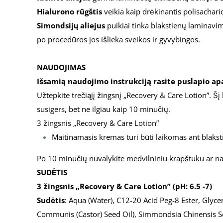
Hialurono rūgštis
veikia kaip drėkinantis polisachari
Simondsijų aliejus
puikiai tinka blakstienų laminavi
po procedūros jos išlieka sveikos ir gyvybingos.
NAUDOJIMAS
Išsamią naudojimo instrukciją rasite puslapio ap
Užtepkite trečiąjį žingsnį „Recovery & Care Lotion”. Šį k
susigers, bet ne ilgiau kaip 10 minučių.
3 žingsnis „Recovery & Care Lotion”
Maitinamasis kremas turi būti laikomas ant blakst
Po 10 minučių nuvalykite medvilniniu krapštuku ar na
SUDĖTIS
3 žingsnis „Recovery & Care Lotion” (pH: 6.5 -7)
Sud
ėtis
: Aqua (Water), C12-20 Acid Peg-8 Ester, Glycer
Communis (Castor) Seed Oil), Simmondsia Chinensis Se