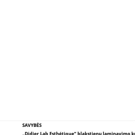
SAVYBĖS
„Didier Lab Esthétique“ blakstienų laminavimo kre