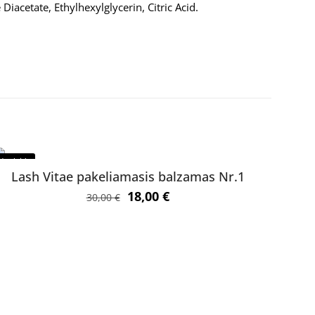
acetate, Ethylhexylglycerin, Citric Acid.
1 vnt., 10 vnt.
ENŲ
Nuolaida
Lash Vitae pakeliamasis balzamas Nr.1
Original
Current
18,00
€
30,00
€
price
price
was:
is:
30,00 €.
18,00 €.
KATEGORIJOS