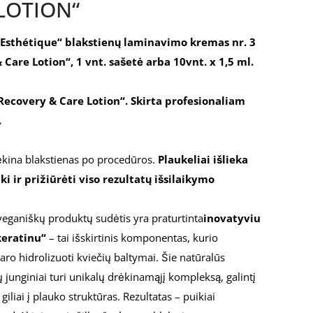
LOTION“
 Esthétique“ blakstienų laminavimo kremas nr. 3
Care Lotion“, 1 vnt. sašetė arba 10vnt. x 1,5 ml.
„Recovery & Care Lotion“. Skirta profesionaliam
.
rėkina blakstienas po procedūros.
Plaukeliai išlieka
iki ir prižiūrėti viso rezultatų išsilaikymo
ganiškų produktų sudėtis yra praturtinta
inovatyviu
keratinu“
– tai išskirtinis komponentas, kurio
ro hidrolizuoti kviečių baltymai. Šie natūralūs
 junginiai turi unikalų drėkinamąjį kompleksą, galintį
giliai į plauko struktūras. Rezultatas – puikiai