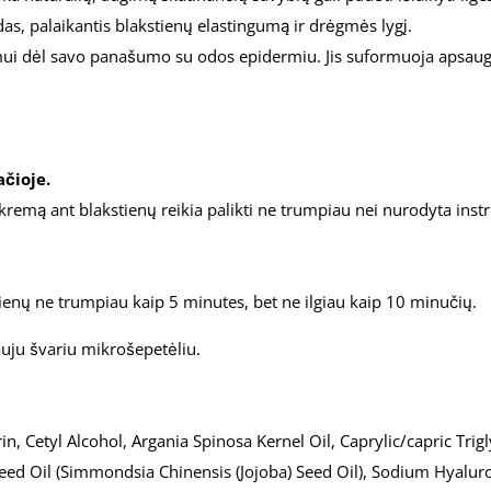
das, palaikantis blakstienų elastingumą ir drėgmės lygį.
mui dėl savo panašumo su odos epidermiu. Jis suformuoja apsaugin
ačioje.
remą ant blakstienų reikia palikti ne trumpiau nei nurodyta instrukci
ienų ne trumpiau kaip 5 minutes, bet ne ilgiau kaip 10 minučių.
uju švariu mikrošepetėliu.
in, Cetyl Alcohol, Argania Spinosa Kernel Oil, Caprylic/capric Tri
ed Oil (Simmondsia Chinensis (Jojoba) Seed Oil), Sodium Hyaluro