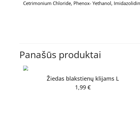
Cetrimonium Chloride, Phenox- Yethanol, Imidazolidiny
Kiekis
Atsiliepimų dar nėra
Būkite pirmas
Panašūs produktai
LAMINAVIMO K
El. pašto adresas ne
Žiedas blakstienų klijams L
1,99
€
Jūsų įvertinimas
*
KONTAKTAI