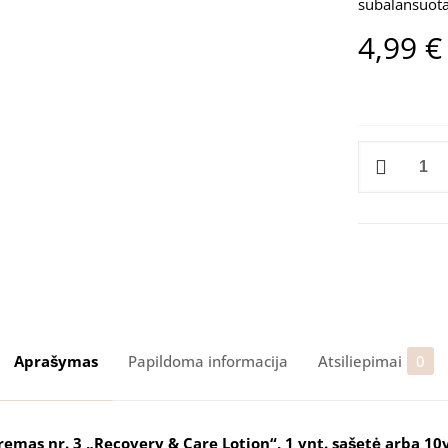
subalansuota
4,99
€
produkto
kiekis:
„DIDIER
LAB
ESTHÉTIQUE
BLAKSTIENŲ
LAMINAVIM
KREMAS
Aprašymas
Papildoma informacija
Atsiliepimai
0
NR.
3
„RECOVERY
mas nr. 3 „Recovery & Care Lotion“, 1 vnt. sašetė arba 10vn