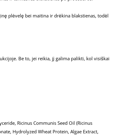
ę plėvelę bei maitina ir drėkina blakstienas, todėl
joje. Be to, jei reikia, jį galima palikti, kol visiškai
glyceride, Ricinus Communis Seed Oil (Ricinus
nate, Hydrolyzed Wheat Protein, Algae Extract,