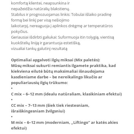
komfortą klientei, neapsunkina ir
nepažeidžia natūralių blakstienų.
Stabilus ir prognozuojamas linkis: Tobulai išlaiko pradinę
formą bei linkį per visą nešiojimo
laikotarpį, nereaguoja į aplinkos drėgmę ar temperatūros
pokyčius.
Geriausiai išdirbti galiukai: Suformuoja itin tolygią, vientisą
kuokštelių liniją ir garantuoja estetišką,
vizualiai tankų galutinį rezultatą
Optimaliai apgalvoti ilgių miksai (Mix paletės):
Mūsų miksai sukurti remiantis ilgamete praktika, kad
kiekviena eilutė būtų maksimaliai išnaudojama
kasdieniame darbe – be nereikalingo likučio ar
populiariausių ilgių trūkumo:
•
C mix – 6–12 mm (idealu natūraliam, klasikiniam efektui)
•
CC mix – 7–13 mm (šiek tiek riestesniam,
išraiškingesniam žvilgsniui)
•
M mix – 6–12 mm (moderniam, „Liftingo“ ar katės akies
efektui)