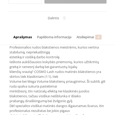
COSMO
Lash
blakstienos
0,07
Dalintis
C
RUDOS
Aprašymas
Papildoma informacija
Atsiliepimai
0
Profesionalios rudos blakstienos meistrėms, kurios vertina
stabilumą, nepriekaištingą
estetiką ir visišką darbo kontrolę.
Ieškote aukščiausios kokybės priemonių, kurios užtikrintų
greitą ir ramesnį darbą bei garantuotų lojalių
klienčių srautą? COSMO Lash rudos matinės blakstienos yra
skirtos tiek klasikiniam (1:1), tiek
Volume bei Mega Volume blakstienų priauginimui. Ši subtili, gili
ruda spalva sukuria pastebimai
minkštesnį, itin natūralų efektą nei klasikinės juodos
blakstienos, tačiau visiškai neišblunka ir išlaiko
prabangų išraiškingumą bei žvilgsnio gylį.
Dėl specialios visiškai matinės dangos išgaunamas švarus, itin
profesionalus rezultatas be jokio pigaus