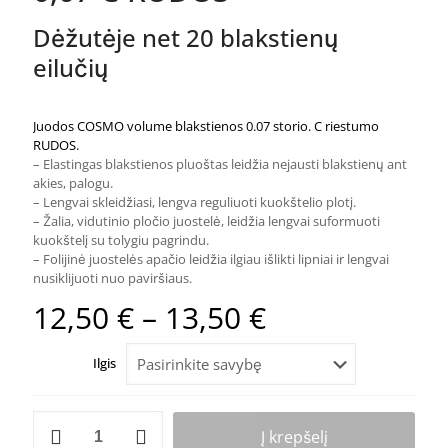
Dėžutėje net 20 blakstienų
eilučių
Juodos COSMO volume blakstienos 0.07 storio. C riestumo
RUDOS
.
– Elastingas blakstienos pluoštas leidžia nejausti blakstienų ant
akies, palogu.
– Lengvai skleidžiasi, lengva reguliuoti kuokštelio plotį.
– Žalia, vidutinio pločio juostelė, leidžia lengvai suformuoti
kuokštelį su tolygiu pagrindu.
– Folijinė juostelės apačio leidžia ilgiau išlikti lipniai ir lengvai
nusiklijuoti nuo paviršiaus.
Price
12,50
€
–
13,50
€
range:
Ilgis
12,50 €
through
produkto
13,50 €
Į krepšelį
kiekis: