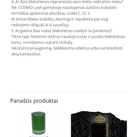
4. Ar šios blakstienos nepraranda savo linkio nešiojimo metu?
Ne. COSMO Lash gamyboje naudojamas aukštos kokybės
termiškai apdorotas pluoštas, todėl C, CC ir
M linkiai išlieka stabilūs, elastingi ir nepakinta per visą
nešiojimo ciklą (iki 4–6 savaičių).
5. Ar galima šias rudas blakstienas maišyti su juodomis?
Tikrai taip. Meistrės dažnai naudoja rudas ir juodas blakstienas
kartu, norėdamos sukurti unikalų
tekstūrinį priauginimą, šešėliavimo efektus arba suminkštinti
akių kampučius.
Atsiliepimai
10 mm, 11 mm, 12 mm, 5 mm, 6
Ilgis
mm, 7 mm, 8 mm, 9 mm, mix
Atsiliepimų dar nėra.
Būkite pirmas aprašęs “COSMO Lash
blakstienos 0,07 C RUDOS”
Panašūs produktai
El. pašto adresas nebus skelbiamas.
Būtini laukeliai pažymėti
*
Jūsų įvertinimas
*