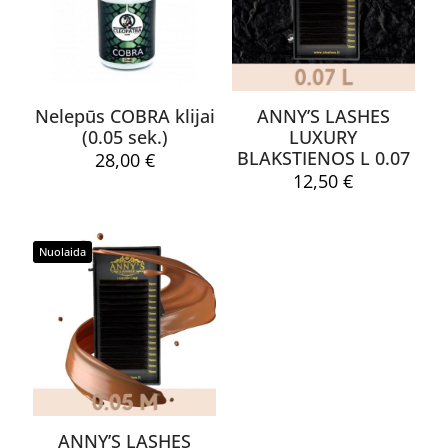
1 iš 5
2 iš 5
3 iš 5
4 
žvaigždučių
žvaigždučių
žvaigždučių
žvai
Nelepūs COBRA klijai
ANNY’S LASHES
(0.05 sek.)
LUXURY
BLAKSTIENOS L 0.07
28,00
€
12,50
€
Pavadinimas
*
Nuolaida
El.
paštas
*
Noriu savo interneto naršyklėje išsaugoti vardą, el. pašto
adresą ir interneto puslapį, kad jų nebereiktų įvesti iš naujo, kai
kitą kartą vėl norėsiu parašyti komentarą.
ANNY’S LASHES