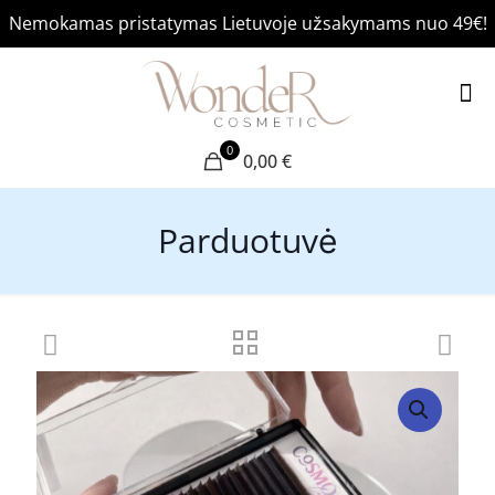
Nemokamas pristatymas Lietuvoje užsakymams nuo 49€!
0
0,00 €
Parduotuvė