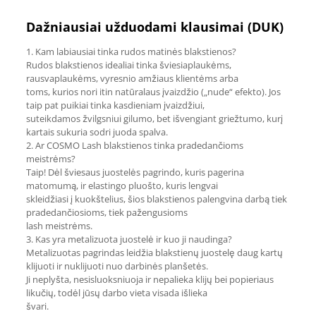
Dažniausiai užduodami klausimai (DUK)
1. Kam labiausiai tinka rudos matinės blakstienos?
Rudos blakstienos idealiai tinka šviesiaplaukėms,
rausvaplaukėms, vyresnio amžiaus klientėms arba
toms, kurios nori itin natūralaus įvaizdžio („nude“ efekto). Jos
taip pat puikiai tinka kasdieniam įvaizdžiui,
suteikdamos žvilgsniui gilumo, bet išvengiant griežtumo, kurį
kartais sukuria sodri juoda spalva.
2. Ar COSMO Lash blakstienos tinka pradedančioms
meistrėms?
Taip! Dėl šviesaus juostelės pagrindo, kuris pagerina
matomumą, ir elastingo pluošto, kuris lengvai
skleidžiasi į kuokštelius, šios blakstienos palengvina darbą tiek
pradedančiosioms, tiek pažengusioms
lash meistrėms.
3. Kas yra metalizuota juostelė ir kuo ji naudinga?
Metalizuotas pagrindas leidžia blakstienų juostelę daug kartų
klijuoti ir nuklijuoti nuo darbinės planšetės.
Ji neplyšta, nesisluoksniuoja ir nepalieka klijų bei popieriaus
likučių, todėl jūsų darbo vieta visada išlieka
švari.