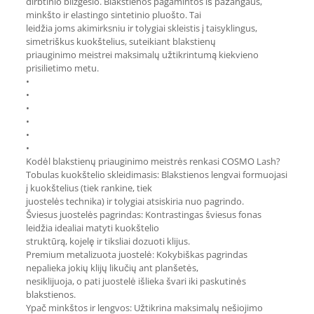
dirbtinio blizgesio. Blakstienos pagamintos iš pažangaus,
minkšto ir elastingo sintetinio pluošto. Tai
leidžia joms akimirksniu ir tolygiai skleistis į taisyklingus,
simetriškus kuokštelius, suteikiant blakstienų
priauginimo meistrei maksimalų užtikrintumą kiekvieno
prisilietimo metu.
•
•
•
•
•
•
Kodėl blakstienų priauginimo meistrės renkasi COSMO Lash?
Tobulas kuokštelio skleidimasis: Blakstienos lengvai formuojasi
į kuokštelius (tiek rankine, tiek
juostelės technika) ir tolygiai atsiskiria nuo pagrindo.
Šviesus juostelės pagrindas: Kontrastingas šviesus fonas
leidžia idealiai matyti kuokštelio
struktūrą, kojelę ir tiksliai dozuoti klijus.
Premium metalizuota juostelė: Kokybiškas pagrindas
nepalieka jokių klijų likučių ant planšetės,
nesiklijuoja, o pati juostelė išlieka švari iki paskutinės
blakstienos.
Ypač minkštos ir lengvos: Užtikrina maksimalų nešiojimo