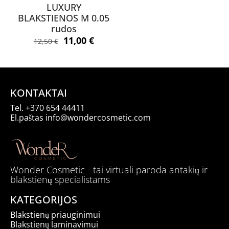
LUXURY
BLAKSTIENOS M 0.05
rudos
Original
Current
11,00
€
12,50
€
price
price
was:
is:
12,50 €.
11,00 €.
KONTAKTAI
Tel.
+370 654 44411
El.paštas
info@wondercosmetic.com
Wonder Cosmetic - tai virtuali paroda antakių ir
blakstienų specialistams
KATEGORIJOS
Blakstienų priauginimui
Blakstienų laminavimui