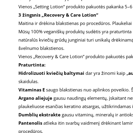
Vienos „Setting Lotion“ ​​produkto pakuotės pakanka 5
3 žingsnis „Recovery & Care Lotion“
Maitina ir drėkina blakstienas po procedūros. Plaukeliai iš
Mūsų 100% veganiškų produktų sudėtis yra praturtinta
natūralūs kviečių grūdų junginiai turi unikalų drėkinamąj
švelnumo blakstienos.
Vienos „Recovery & Care Lotion“ ​​produkto pakuotės p
Praturtinta:
Hidrolizuoti kviečių baltymai
dar yra žinomi kaip „
au
skaidulas.
Vitaminas E
saugo blakstienas nuo aplinkos poveikio. Šis
Argano aliejuje
gausu naudingų elementų, įskaitant nesoč
plaukeliuose esančias keratino atsargas, užtikrindamas il
Dumblių ekstrakte
gausu vitaminų, mineralų ir antioks
Pantenolis
atlieka itin svarbų vaidmenį drėkinant laminu
procedūros.