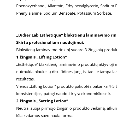
Phenoxyethanol, Allantoin, Ethylhexylglycerin, Sodium PCA
Phenylalanine, Sodium Benzoate, Potassium Sorbate.
„Didier Lab Esthétique“ blakstienų laminavimo rin
Skirta profesionaliam naudojimui.
Blakstienų laminavimo rinkinį sudaro 3 žingsnių produk
1 žingsnis „Lifting Lotion“
„Esthétique“ blakstienų laminavimo produktų aktyvioji
nutraukia plaukelių disulfidines jungtis, tad jie tampa 
rezultatas.
Vienos „Lifting Lotion“ produkto pakuotės pakanka 4-
konsistencijos, patogi naudoti ir yra ekonomiškesnė.
2 žingsnis „Setting Lotion“
Neutralizuoja pirmojo žingsnio produkto veikimą, atkuria 
išlaikydamos savo naują formą.