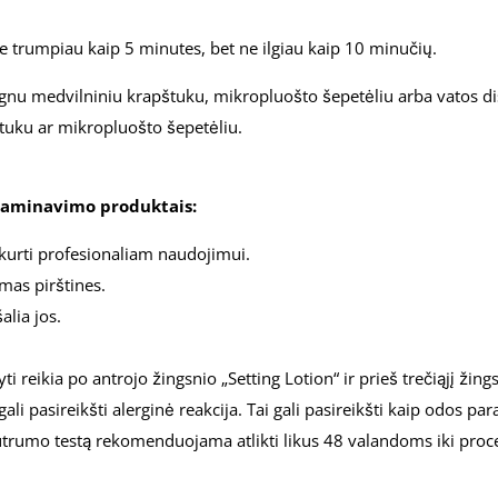
e trumpiau kaip 5 minutes, bet ne ilgiau kaip 10 minučių.
drėgnu medvilniniu krapštuku, mikropluošto šepetėliu arba vatos di
štuku ar mikropluošto šepetėliu.
 laminavimo produktais:
kurti profesionaliam naudojimui.
amas pirštines.
alia jos.
 reikia po antrojo žingsnio „Setting Lotion“ ir prieš trečiąjį žin
ali pasireikšti alerginė reakcija. Tai gali pasireikšti kaip odos p
autrumo testą rekomenduojama atlikti likus 48 valandoms iki proc