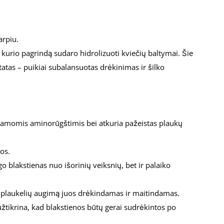
arpiu.
 kurio pagrindą sudaro hidrolizuoti kviečių baltymai. Šie
ltatas – puikiai subalansuotas drėkinimas ir šilko
ičiamomis aminorūgštimis bei atkuria pažeistas plaukų
tos.
go blakstienas nuo išorinių veiksnių, bet ir palaiko
rių plaukelių augimą juos drėkindamas ir maitindamas.
užtikrina, kad blakstienos būtų gerai sudrėkintos po