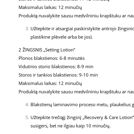
Maksimalus laikas: 12 minučių
Produktą nuvalykite sausu medvilniniu krapštuku ar nau
Užtepkite ir atsargiai paskirstykite antrojo žingsn
plastikine plėvele arba be jos).
2 ŽINGSNIS „Setting Lotion“
Plonos blakstienos: 6-8 minutės
Vidutinio storio blakstienos: 8-9 min
Storos ir tankios blakstienos: 9-10 min
Maksimalus laikas: 12 minučių
Produktą nuvalykite sausu medvilniniu krapštuku ar nau
Blakstienų laminavimo proceso metu, plaukelius gal
Užtepkite trečiąjį žingsnį „Recovery & Care Lotion”. 
susigers, bet ne ilgiau kaip 10 minučių.