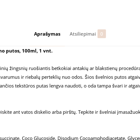
RINKINYS
PROFESIONA
DIDIER
LAB
Aprašymas
Atsiliepimai
0
ESTHÉTIQUE
mo putos, 100ml, 1 vnt.
inių žingsnių ruošiantis betkokiai antakių ar blakstienų procedūra
švarumus ir riebalų perteklių nuo odos. Šios švelnios putos atgai
nčios tekstūros putas lengva naudoti, o oda tampa švari ir atgaiv
ite ant vatos diskelio arba pirštų. Tepkite ir švelniai įmasažuoki
uccinate, Coco Glucoside, Disodium Cocoamphodiacetate, Glyceri