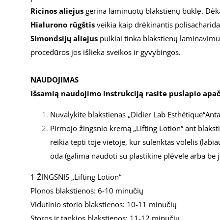
Ricinos aliejus
gerina laminuotų blakstienų būklę. Dėka 
Hialurono rūgštis
veikia kaip drėkinantis polisacharida
Simondsijų aliejus
puikiai tinka blakstienų laminavim
procedūros jos išlieka sveikos ir gyvybingos.
NAUDOJIMAS
Išsamią naudojimo instrukciją rasite puslapio apač
Nuvalykite blakstienas „Didier Lab Esthétique“Ant
Pirmojo žingsnio kremą „Lifting Lotion“ ant blakst
reikia tepti toje vietoje, kur sulenktas volelis (la
oda (galima naudoti su plastikine plėvele arba be j
1 ŽINGSNIS „Lifting Lotion“
Plonos blakstienos: 6-10 minučių
Vidutinio storio blakstienos: 10-11 minučių
Storos ir tankios blakstienos: 11-12 minučių