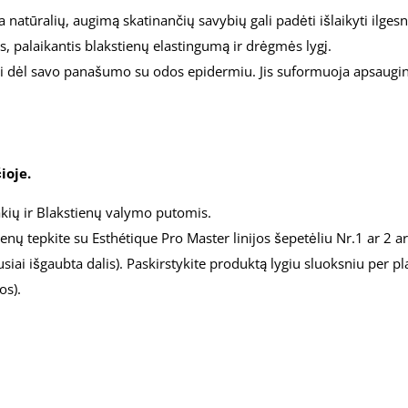
natūralių, augimą skatinančių savybių gali padėti išlaikyti ilges
s, palaikantis blakstienų elastingumą ir drėgmės lygį.
ui dėl savo panašumo su odos epidermiu. Jis suformuoja apsauginę
ioje.
akių ir Blakstienų valymo putomis.
ienų tepkite su Esthétique Pro Master linijos šepetėliu Nr.1 ​​ar
biausiai išgaubta dalis). Paskirstykite produktą lygiu sluoksniu per 
os).