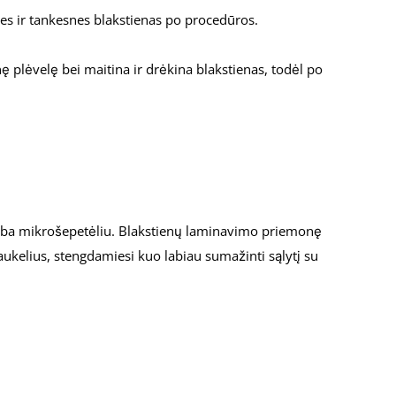
nes ir tankesnes blakstienas po procedūros.
 plėvelę bei maitina ir drėkina blakstienas, todėl po
 2 arba mikrošepetėliu. Blakstienų laminavimo priemonę
plaukelius, stengdamiesi kuo labiau sumažinti sąlytį su