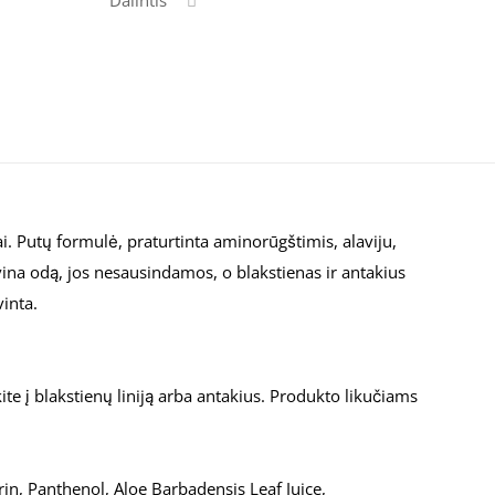
Dalintis
LUI
i. Putų formulė, praturtinta aminorūgštimis, alaviju,
vina odą, jos nesausindamos, o blakstienas ir antakius
inta.
te į blakstienų liniją arba antakius. Produkto likučiams
n, Panthenol, Aloe Barbadensis Leaf Juice,