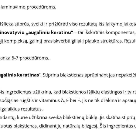
–6 laminavimo procedūroms.
lieka stiprūs, sveiki ir prižiūrėti viso rezultatų išsilaikymo laikot
inovatyviu
„augaliniu keratinu“
– tai išskirtinis komponentas,
į kompleksą, galintį prasiskverbti giliai į plauko struktūras. Rezu
akanka 6-7 procedūroms.
galinis keratinas
“. Stiprina blakstienas aprūpinant jas nepake
 ingredientas užtikrina, kad blakstienos išliktų elastingos ir tvir
iąsias rūgštis ir vitaminus A, E bei F. Jis ne tik drėkina ir apsau
galaikius rezultatus.
idantų, kurie užtikrina sveiką blakstienų būklę. Jis skatina stip
otas blakstienas, didinant jų natūralų blizgesį. Šis ingredientas 