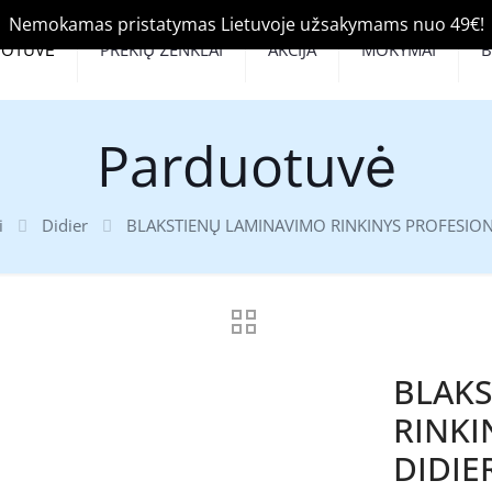
Nemokamas pristatymas Lietuvoje užsakymams nuo 49€!
UOTUVĖ
PREKIŲ ŽENKLAI
AKCIJA
MOKYMAI
Parduotuvė
i
Didier
BLAKSTIENŲ LAMINAVIMO RINKINYS PROFESION
BLAKS
RINKI
DIDIE