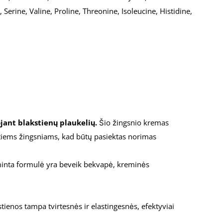
Serine, Valine, Proline, Threonine, Isoleucine, Histidine,
jant blakstienų plaukelių.
Šio žingsnio kremas
kitiems žingsniams, kad būtų pasiektas norimas
minta formulė yra beveik bekvapė, kreminės
tienos tampa tvirtesnės ir elastingesnės, efektyviai