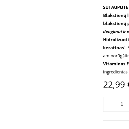
SUTAUPOTE 
Blakstienų 
blakstienų
dengimui ir 
Hidrolizuot
keratinas
“.
aminorūgštim
Vitaminas 
ingredientas u
22,99
produkto
kiekis:
BLAKSTIENŲ
LAMINAVIM