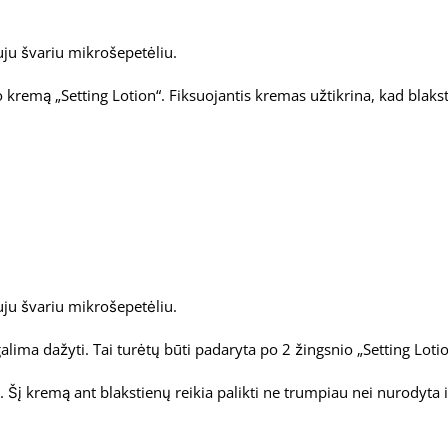
ju švariu mikrošepetėliu.
io kremą „Setting Lotion“. Fiksuojantis kremas užtikrina, kad blak
ju švariu mikrošepetėliu.
ima dažyti. Tai turėtų būti padaryta po 2 žingsnio „Setting Lotion
Šį kremą ant blakstienų reikia palikti ne trumpiau nei nurodyta instr