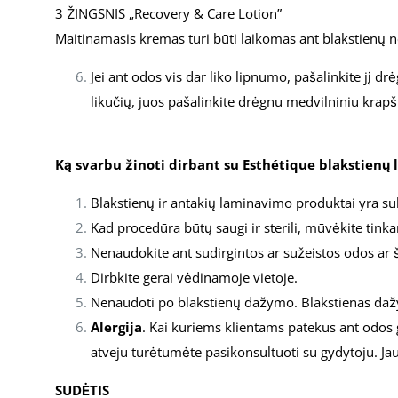
3 ŽINGSNIS „Recovery & Care Lotion”
Maitinamasis kremas turi būti laikomas ant blakstienų n
Jei ant odos vis dar liko lipnumo, pašalinkite jį 
likučių, juos pašalinkite drėgnu medvilniniu krap
Ką svarbu žinoti dirbant su Esthétique blakstienų
Blakstienų ir antakių laminavimo produktai yra su
Kad procedūra būtų saugi ir sterili, mūvėkite tink
Nenaudokite ant sudirgintos ar sužeistos odos ar š
Dirbkite gerai vėdinamoje vietoje.
Nenaudoti po blakstienų dažymo. Blakstienas dažyti
Alergija
. Kai kuriems klientams patekus ant odos g
atveju turėtumėte pasikonsultuoti su gydytoju. J
SUDĖTIS