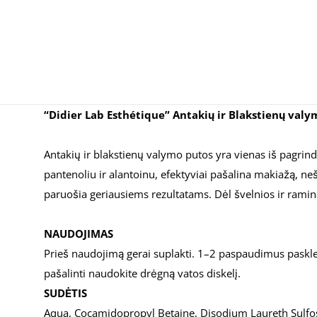
“Didier Lab Esthétique” Antakių ir Blakstienų valy
Antakių ir blakstienų valymo putos yra vienas iš pagrind
pantenoliu ir alantoinu, efektyviai pašalina makiažą, ne
paruošia geriausiems rezultatams. Dėl švelnios ir ramina
NAUDOJIMAS
Prieš naudojimą gerai suplakti. 1–2 paspaudimus paskleisk
pašalinti naudokite drėgną vatos diskelį.
SUDĖTIS
Aqua, Cocamidopropyl Betaine, Disodium Laureth Sulfos