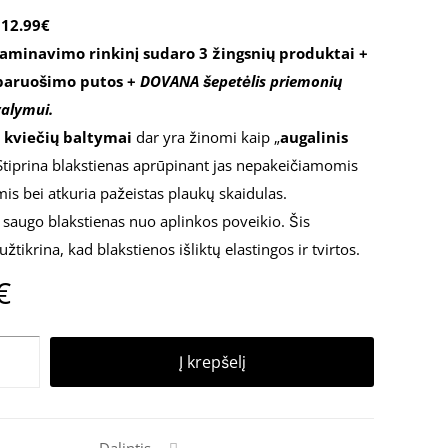
12.99€
laminavimo rinkinį sudaro 3 žingsnių produktai +
 paruošimo putos +
DOVANA šepetėlis priemonių
valymui.
i kviečių baltymai
dar yra žinomi kaip „
augalinis
 Stiprina blakstienas aprūpinant jas nepakeičiamomis
is bei atkuria pažeistas plaukų skaidulas.
E
saugo blakstienas nuo aplinkos poveikio. Šis
žtikrina, kad blakstienos išliktų elastingos ir tvirtos.
€
Į krepšelį
O