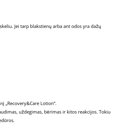
skeliu. Jei tarp blakstienų arba ant odos yra dažų
gsnį „Recovery&Care Lotion“.
araudimas, uždegimas, bėrimas ir kitos reakcijos. Tokiu
edūros.