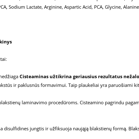
, Sodium Lactate, Arginine, Aspartic Acid, PCA, Glycine, Alanine, 
kinys
tai:
 medžiaga
Cisteaminas užtikrina geriausius rezultatus nežalo
lankstūs ir paklusnūs formavimui. Taip plaukeliai yra paruošiami 
5 blakstienų laminavimo procedūroms. Cisteamino pagrindu paga
disulfidines jungtis ir užfiksuoja naująją blakstienų formą. Blaks