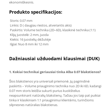
ekonomiškesnis.
Produkto specifikacijos:
Storis: 0.07 mm
Linkis: D ( daugiau riestos, atveriantis akis)
Paskirtis: Volume technika (2D–6D), klasikinė technika (1:1)
Klijų juostelė: 2 mm, juoda
Kiekis: 16 juostelių dėžutėje
Ilgiai: Nuo 8 mm iki 12 mm
Dažniausiai užduodami klausimai (DUK)
1. Kokiai technikai geriausiai tinka Alba 0.07 blakstienos?
Šios blakstienos yra universali priemonė. Jų pagrindinė
paskirtis – Volume priauginimo technika nuo 2D iki 6D, kadangi
0.07 mm storis leidžia sukurti purius kuokštelius
neapsunkinant natūralių blakstienų. Tačiau jos taip pat puikiai
tinka ir klasikiniam 1:1 priauginimui klientėms, turinčioms
silpnesnes natūralias blakstienas.