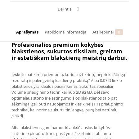
D
blakstienos
Dalintis
priauginimui
Aprašymas
Papildoma informacija
Atsiliepimai
0
Profesionalios premium kokybės
blakstienos, sukurtos tiksliam, greitam
ir estetiškam blakstienų meistrių darbui.
Ieškote patikimų priemonių, kurios užtikrintų nepriekaištingą
rezultatą ir palengvintų kasdienę praktiką? Alba 0.07 D linkio
blakstienos yra idealus pasirinkimas, sukurtas specialiai
Volume priauginimo technikai nuo 2D iki 6D. Dėl savo
optimalaus storio ir elastingumo šios blakstienos taip pat
sėkmingai gali būti naudojamos ir klasikinei (1:1) priauginimo
technikai, kai norima sukurti itin lengvą, purų bei natūralų
įvaizdį.
Alba blakstienos gaminamos iš aukščiausios kokybės
sintetinio pluošto, kuris pasižymi išskirtiniu stabilumu –