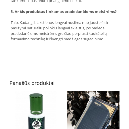
tankumo ir pasirinkto priauginimo efekto.
5. Ar šis produktas tinkamas pradedančioms meistrėms?
Taip. Kadangi blakstienos lengvai nusiima nuo juostelės ir
pasižymi natūraliu polinkiu lengvai skleistis, jos padeda
pradedančioms meistrėms greičiau perprasti kuokštelių
formavimo techniką ir išvengti medžiagos sugadinimo.
Atsiliepimai
10 mm, 11 mm, 12 mm, 13 mm, 5
Ilgis
mm, 6 mm, 7 mm, 8 mm, 9 mm,
mix
Atsiliepimų dar nėra.
Būkite pirmas aprašęs “Alba 0.07 D
blakstienos priauginimui”
Panašūs produktai
El. pašto adresas nebus skelbiamas.
Būtini laukeliai pažymėti
*
Jūsų įvertinimas
*
1 iš 5
2 iš 5
3 iš 5
4 
žvaigždučių
žvaigždučių
žvaigždučių
žvai