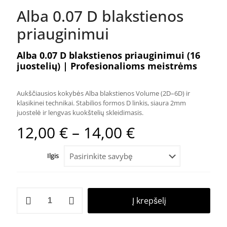
Alba 0.07 D blakstienos
priauginimui
Alba 0.07 D blakstienos priauginimui (16
juostelių) | Profesionalioms meistrėms
Aukščiausios kokybės Alba blakstienos Volume (2D–6D) ir
klasikinei technikai. Stabilios formos D linkis, siaura 2mm
juostelė ir lengvas kuokštelių skleidimasis.
Price
12,00
€
–
14,00
€
range:
Ilgis
12,00 €
through
14,00 €
produkto
Į krepšelį
kiekis:
Alba
0.07