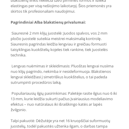
blakstienų linkis nekeičia savo pirminės formos ir išlieka
elastingas per visą nešiojimo laikotarpį. Šios priemonės yra
skirtos tik profesionaliam naudojimui.
Pagrindiniai Alba blakstienų privalumai:
Siauresnė 2 mm klijų juostelė: Juodos spalvos, vos 2 mm
pločio juostelė suteikia meistrei maksimalią kontrolę.
Siauresnis pagrindas leidžia lengviau ir greičiau formuoti
taisyklingas kuokštelių kojeles tiek rankine, tiek juostelės
technika.
Lengvas nuėmimas ir skleidimasis: Pluoštas lengvai nusiima
nuo klijų pagrindo, nekimba ir nesideformuoja. Blakstienos
lengvai skleidžiasi į simetriškus kuokštelius, o tai padeda
sutrumpinti procedūros laiką.
Populiariausių ilgių pasirinkimas: Paletėje rasite ilgius nuo 6 iki
13 mm, kurie leidžia sukurti pačius įvairiausius modeliavimo
efektus – nuo natūralaus iki išraiškingo katės ar lapės
žvilgsnio.
Talpi pakuotė: Dėžutėje yra net 16 kruopščiai suformuotų
juostelių, todėl pakuotės užtenka ilgam, o darbas tampa