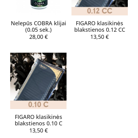
Nelepūs COBRA klijai
FIGARO klasikinės
(0.05 sek.)
blakstienos 0.12 CC
28,00
€
13,50
€
Pavadinimas
*
El.
paštas
*
Noriu savo interneto naršyklėje išsaugoti vardą, el. pašto
adresą ir interneto puslapį, kad jų nebereiktų įvesti iš naujo, kai
kitą kartą vėl norėsiu parašyti komentarą.
FIGARO klasikinės
blakstienos 0.10 C
13,50
€