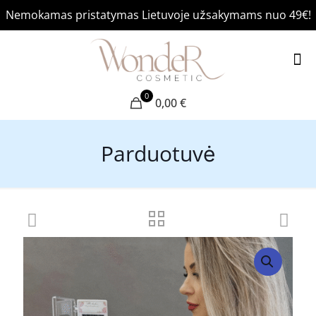
Nemokamas pristatymas Lietuvoje užsakymams nuo 49€!
0
0,00 €
Parduotuvė