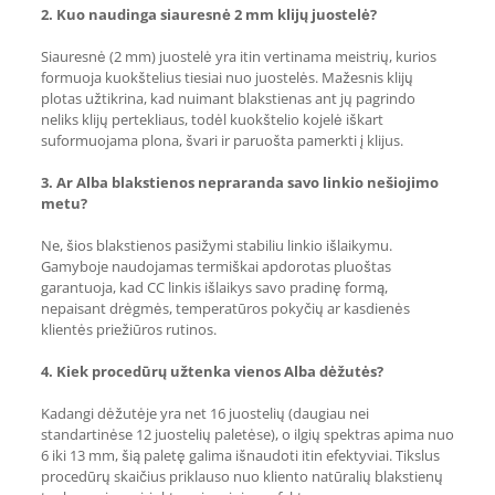
2. Kuo naudinga siauresnė 2 mm klijų juostelė?
Siauresnė (2 mm) juostelė yra itin vertinama meistrių, kurios
formuoja kuokštelius tiesiai nuo juostelės. Mažesnis klijų
plotas užtikrina, kad nuimant blakstienas ant jų pagrindo
neliks klijų pertekliaus, todėl kuokštelio kojelė iškart
suformuojama plona, švari ir paruošta pamerkti į klijus.
3. Ar Alba blakstienos nepraranda savo linkio nešiojimo
metu?
Ne, šios blakstienos pasižymi stabiliu linkio išlaikymu.
Gamyboje naudojamas termiškai apdorotas pluoštas
garantuoja, kad CC linkis išlaikys savo pradinę formą,
nepaisant drėgmės, temperatūros pokyčių ar kasdienės
klientės priežiūros rutinos.
4. Kiek procedūrų užtenka vienos Alba dėžutės?
Kadangi dėžutėje yra net 16 juostelių (daugiau nei
standartinėse 12 juostelių paletėse), o ilgių spektras apima nuo
6 iki 13 mm, šią paletę galima išnaudoti itin efektyviai. Tikslus
procedūrų skaičius priklauso nuo kliento natūralių blakstienų