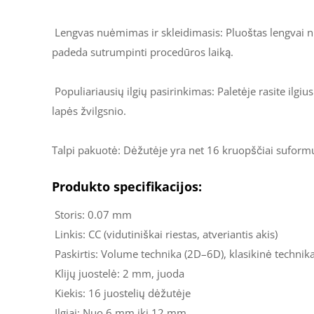
Lengvas nuėmimas ir skleidimasis: Pluoštas lengvai nu
padeda sutrumpinti procedūros laiką.
Populiariausių ilgių pasirinkimas: Paletėje rasite ilgi
lapės žvilgsnio.
Talpi pakuotė: Dėžutėje yra net 16 kruopščiai suform
Produkto specifikacijos:
Storis: 0.07 mm
Linkis: CC (vidutiniškai riestas, atveriantis akis)
Paskirtis: Volume technika (2D–6D), klasikinė technika
Klijų juostelė: 2 mm, juoda
Kiekis: 16 juostelių dėžutėje
Ilgiai: Nuo 6 mm iki 12 mm