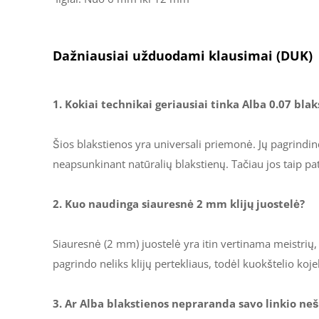
Dažniausiai užduodami klausimai (DUK)
1. Kokiai technikai geriausiai tinka Alba 0.07 bla
Šios blakstienos yra universali priemonė. Jų pagrindi
neapsunkinant natūralių blakstienų. Tačiau jos taip pat
2. Kuo naudinga siauresnė 2 mm klijų juostelė?
Siauresnė (2 mm) juostelė yra itin vertinama meistrių, 
pagrindo neliks klijų pertekliaus, todėl kuokštelio koj
3. Ar Alba blakstienos nepraranda savo linkio ne