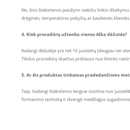
Ne, šios blakstienos pasižymi stabiliu linkio išlaiky
drėgmės, temperatūros pokyčių ar kasdienės klientės 
4. Kiek procedūrų užtenka vienos Alba dėžutės?
Kadangi dėžutėje yra net 16 juostelių (daugiau nei stan
Tikslus procedūrų skaičius priklauso nuo kliento natūr
5. Ar šis produktas tinkamas pradedančioms mei
Taip. Kadangi blakstienos lengvai nusiima nuo juostelė
formavimo techniką ir išvengti medžiagos sugadinimo
Ilgis
Atsiliepimų dar nėra