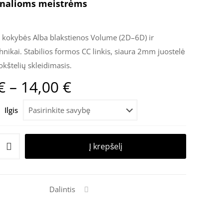
onalioms meistrėms
 kokybės Alba blakstienos Volume (2D–6D) ir
chnikai. Stabilios formos CC linkis, siaura 2mm juostelė
okštelių skleidimasis.
Price
€
–
14,00
€
range:
Ilgis
12,00 €
through
14,00 €
Į krepšelį
Dalintis