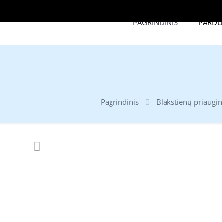
PAGRINDINIS
PARD
Pagrindinis
Blakstienų priaugi