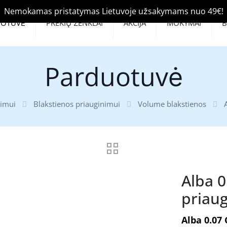
Nemokamas pristatymas Lietuvoje užsakymams nuo 49€!
UOTUVĖ
PREKIŲ ŽENKLAI
AKCIJA
MOKYMAI
Parduotuvė
nimui
Blakstienos priauginimui
Volume blakstienos
Alba 0
priau
Alba 0.07 