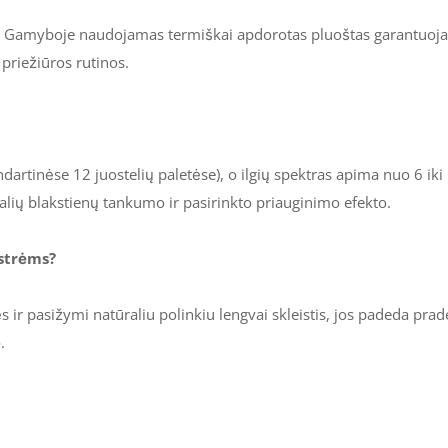
mu. Gamyboje naudojamas termiškai apdorotas pluoštas garantuoja,
priežiūros rutinos.
dartinėse 12 juostelių paletėse), o ilgių spektras apima nuo 6 iki 
alių blakstienų tankumo ir pasirinkto priauginimo efekto.
strėms?
s ir pasižymi natūraliu polinkiu lengvai skleistis, jos padeda pr
.
Atsiliepimai
10 mm, 11 mm, 12 mm, 5 mm, 6 mm, 7 
.