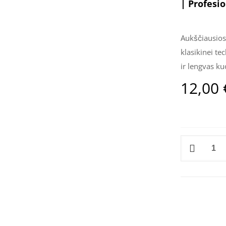
| Profesi
Aukščiausios
klasikinei te
ir lengvas ku
12,00
produkto
kiekis:
Alba
0.07
C
blakstienos