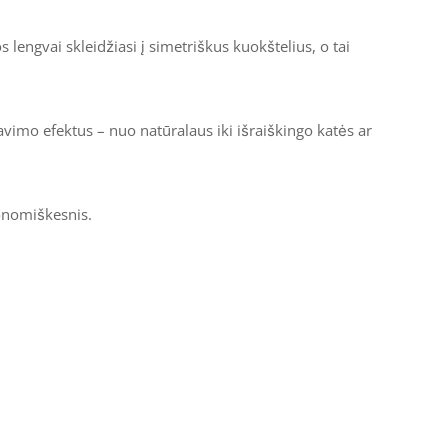
engvai skleidžiasi į simetriškus kuokštelius, o tai
iavimo efektus – nuo natūralaus iki išraiškingo katės ar
onomiškesnis.