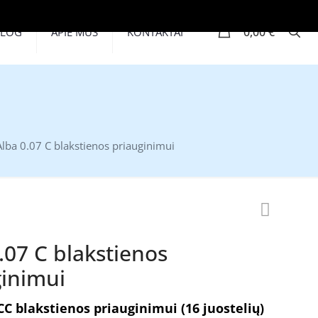
0
0,00 €
BLOG
APIE MUS
KONTAKTAI
Alba 0.07 C blakstienos priauginimui
.07 C blakstienos
ginimui
CC blakstienos priauginimui (16 juostelių)