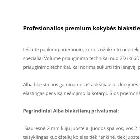
Profesionalios premium kokybės blakstien
Ieškote patikimų priemonių, kurios užtikrintų neprieka
specialiai Volume priauginimo technikai nuo 2D iki 6D.
priauginimo technikai, kai norima sukurti itin lengvą, p
Alba blakstienos gaminamos iš aukščiausios kokybės sin
elastingas per visą nešiojimo laikotarpį. Šios priemon
Pagrindiniai Alba blakstienų privalumai:
Siauresnė 2 mm klijų juostelė: Juodos spalvos, vos 2 
taisyklingas kuokštelių kojeles tiek rankine, tiek juoste