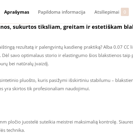
priauginimui
Aprašymas
Papildoma informacija
Atsiliepimai
0
os, sukurtos tiksliam, greitam ir estetiškam bla
ištingą rezultatą ir palengvintų kasdienę praktiką? Alba 0.07 CC l
 Dėl savo optimalaus storio ir elastingumo šios blakstienos taip p
urų bei natūralų įvaizdį.
tetinio pluošto, kuris pasižymi išskirtiniu stabilumu – blakstien
ės yra skirtos tik profesionaliam naudojimui.
mm pločio juostelė suteikia meistrei maksimalią kontrolę. Siauresn
lės technika.