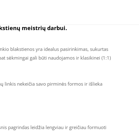
kstienų meistrių darbui.
inkio blakstienos yra idealus pasirinkimas, sukurtas
at sėkmingai gali būti naudojamos ir klasikinei (1:1)
ų linkis nekeičia savo pirminės formos ir išlieka
is pagrindas leidžia lengviau ir greičiau formuoti