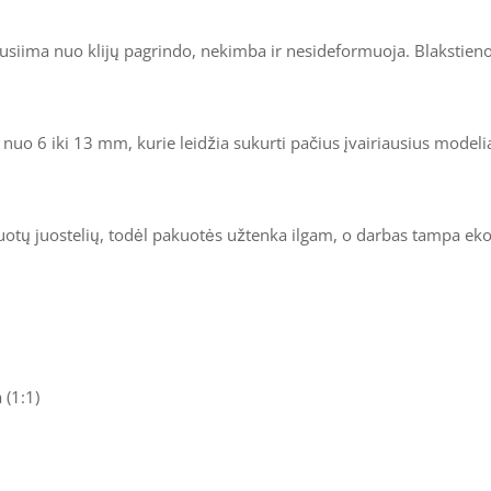
siima nuo klijų pagrindo, nekimba ir nesideformuoja. Blakstienos l
us nuo 6 iki 13 mm, kurie leidžia sukurti pačius įvairiausius model
uotų juostelių, todėl pakuotės užtenka ilgam, o darbas tampa ek
 (1:1)