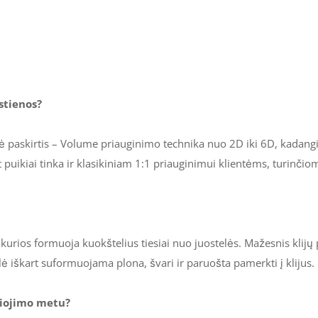
kstienos?
nė paskirtis – Volume priauginimo technika nuo 2D iki 6D, kadangi
 puikiai tinka ir klasikiniam 1:1 priauginimui klientėms, turinčio
kurios formuoja kuokštelius tiesiai nuo juostelės. Mažesnis klijų 
elė iškart suformuojama plona, švari ir paruošta pamerkti į klijus.
šiojimo metu?