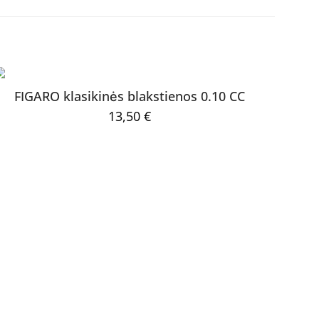
FIGARO klasikinės blakstienos 0.10 CC
13,50
€
KATEGORIJOS
Blakstienų priauginimui
 interneto
Blakstienų laminavimui
augoti vardą, el.
Antakių laminavimui
r interneto puslapį,
Priemonės Antakiams