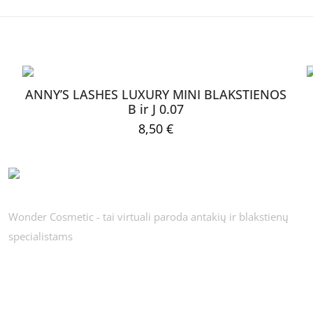
aprašęs “Alba 0.07 C blakstienos priauginimui”
bus skelbiamas.
Būtini laukeliai pažymėti
*
ANNY’S LASHES LUXURY MINI BLAKSTIENOS
B ir J 0.07
8,50
€
Wonder Cosmetic - tai virtuali paroda antakių ir blakstienų
specialistams
El.
Noriu savo
paštas
*
naršyklėje išs
pašto adresą i
esti iš naujo, kai kitą kartą vėl norėsiu parašyti komentarą.