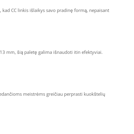
 kad CC linkis išlaikys savo pradinę formą, nepaisant
13 mm, šią paletę galima išnaudoti itin efektyviai.
adedančioms meistrėms greičiau perprasti kuokštelių
mm, 8 mm, 9 mm, mix