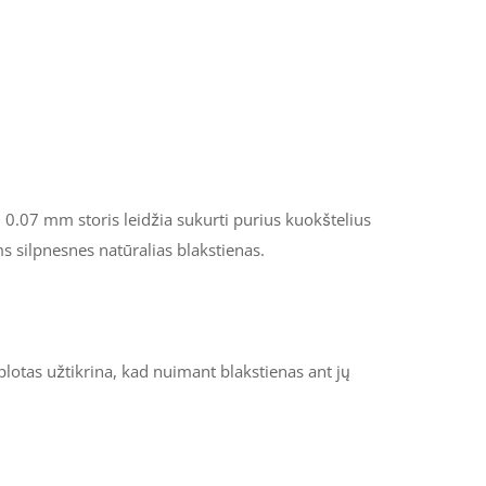
 0.07 mm storis leidžia sukurti purius kuokštelius
ms silpnesnes natūralias blakstienas.
plotas užtikrina, kad nuimant blakstienas ant jų