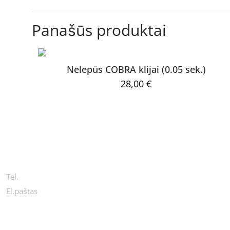
Būkite pirmas 
Panašūs produktai
El. pašto adresas ne
Nelepūs COBRA klijai (0.05 sek.)
Jūsų įvertinimas
*
28,00
€
KONTAKTAI
Tel.
+370 654 44411
Pavadinimas
*
El.paštas
info@wondercosmetic.com
kad jų nebereiktų įv